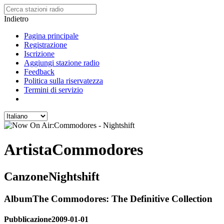
Indietro
Pagina principale
Registrazione
Iscrizione
Aggiungi stazione radio
Feedback
Politica sulla riservatezza
Termini di servizio
Artista
Commodores
Canzone
Nightshift
Album
The Commodores: The Definitive Collection
Pubblicazione
2009-01-01