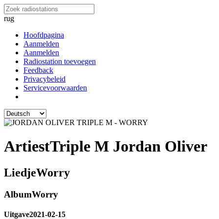
rug
Hoofdpagina
Aanmelden
Aanmelden
Radiostation toevoegen
Feedback
Privacybeleid
Servicevoorwaarden
Artiest
Triple M Jordan Oliver
Liedje
Worry
Album
Worry
Uitgave
2021-02-15