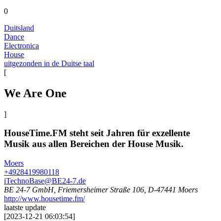
0
Duitsland
Dance
Electronica
House
uitgezonden in de Duitse taal
[
We Are One
]
HouseTime.FM steht seit Jahren für exzellente
Musik aus allen Bereichen der House Musik.
Moers
+4928419980118
iTechnoBase@BE24-7.de
BE 24-7 GmbH, Friemersheimer Straße 106, D-47441 Moers
http://www.housetime.fm/
laatste update
[
2023-12-21 06:03:54
]