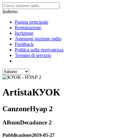
Indietro
Pagina principale
Registrazione
Iscrizione
Aggiungi stazione radio
Feedback
Politica sulla riservatezza
Termini di servizio
Artista
КУОК
Canzone
Нуар 2
Album
Decadance 2
Pubblicazione
2019-05-27