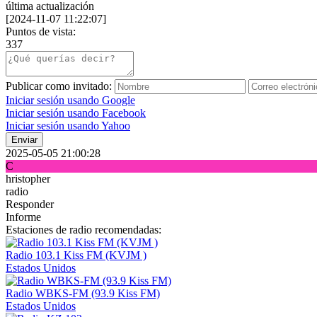
última actualización
[
2024-11-07 11:22:07
]
Puntos de vista:
337
Publicar como invitado:
Iniciar sesión usando Google
Iniciar sesión usando Facebook
Iniciar sesión usando Yahoo
Enviar
2025-05-05 21:00:28
C
hristopher
radio
Responder
Informe
Estaciones de radio recomendadas:
Radio 103.1 Kiss FM (KVJM )
Estados Unidos
Radio WBKS-FM (93.9 Kiss FM)
Estados Unidos