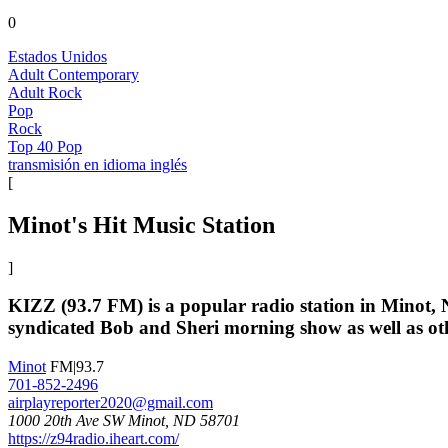
0
Estados Unidos
Adult Contemporary
Adult Rock
Pop
Rock
Top 40 Pop
transmisión en idioma inglés
[
Minot's Hit Music Station
]
KIZZ (93.7 FM) is a popular radio station in Minot, N
syndicated Bob and Sheri morning show as well as o
Minot
FM|93.7
701-852-2496
airplayreporter2020@gmail.com
1000 20th Ave SW Minot, ND 58701
https://z94radio.iheart.com/