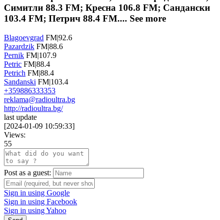
Симитли 88.3 FM; Кресна 106.8 FM; Сандански
103.4 FM; Петрич 88.4 FM....
See more
Blagoevgrad
FM|92.6
Pazardzik
FM|88.6
Pernik
FM|107.9
Petric
FM|88.4
Petrich
FM|88.4
Sandanski
FM|103.4
+359886333353
reklama@radioultra.bg
http://radioultra.bg/
last update
[
2024-01-09 10:59:33
]
Views:
55
Post as a guest:
Sign in using Google
Sign in using Facebook
Sign in using Yahoo