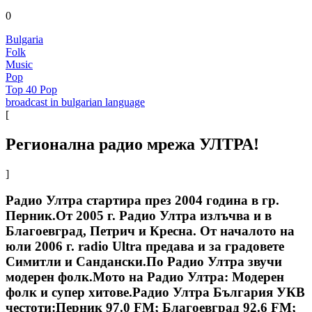
0
Bulgaria
Folk
Music
Pop
Top 40 Pop
broadcast in bulgarian language
[
Регионална радио мрежа УЛТРА!
]
Радио Ултра стартира през 2004 година в гр.
Перник.От 2005 г. Радио Ултра излъчва и в
Благоевград, Петрич и Кресна. От началото на
юли 2006 г. radio Ultra предава и за градовете
Симитли и Сандански.По Радио Ултра звучи
модерен фолк.Мото на Радио Ултра: Модерeн
фолк и супер хитове.Радио Ултра България УКВ
честоти:Перник 97.0 FM; Благоевград 92.6 FM;