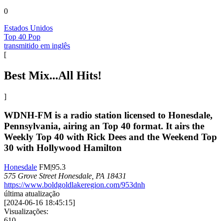
0
Estados Unidos
Top 40 Pop
transmitido em inglês
[
Best Mix...All Hits!
]
WDNH-FM is a radio station licensed to Honesdale,
Pennsylvania, airing an Top 40 format. It airs the
Weekly Top 40 with Rick Dees and the Weekend Top
30 with Hollywood Hamilton
Honesdale
FM|95.3
575 Grove Street Honesdale, PA 18431
https://www.boldgoldlakeregion.com/953dnh
última atualização
[
2024-06-16 18:45:15
]
Visualizações:
610