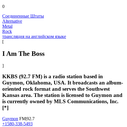
0
Соединенные Штаты
Alternative
Metal
Rock
трансляция на английском языке
[
I Am The Boss
]
KKBS (92.7 FM) is a radio station based in
Guymon, Oklahoma, USA. It broadcasts an album-
oriented rock format and serves the Southwest
Kansas area. The station is licensed to Guymon and
is currently owned by MLS Communications, Inc.
[*]
Guymon
FM|92.7
+1580-338-5493