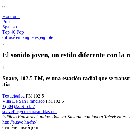
0
Honduras
Pop
Spanish
Top 40 Pop
diffusé en langue espagnole
[
El sonido joven, un estilo diferente con la
]
Suave, 102.5 FM, es una estación radial que se trans
día.
Tegucigalpa
FM|102.5
Villa De San Francisco
FM|102.5
+(504)2239-5337
suavefm@emisorasunidas.net
Edificio Emisoras Unidas, Bulevar Suyapa, contiguo a Televicentro,
http://suave.hn/fm/
dernière mise à jour