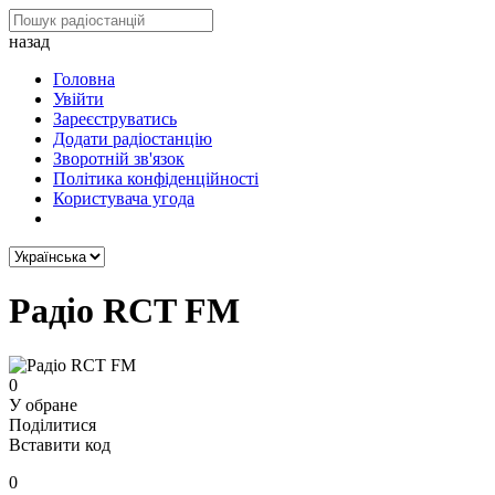
назад
Головна
Увійти
Зареєструватись
Додати радіостанцію
Зворотній зв'язок
Політика конфіденційності
Користувача угода
Радіо RCT FM
0
У обране
Поділитися
Вставити код
0