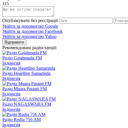
115
Опублікувати без реєстрації:
Увійти за допомогою Google
Увійти за допомогою Facebook
Увійти за допомогою Yahoo
Відправити
Рекомендовані радіостанції:
Радіо Gajahmada FM
Індонезія
Радіо Heartline Samarinda
Індонезія
Радіо Muara Paranti FM
Індонезія
Радіо NAGASWARA FM
Індонезія
Радіо Rodja 756 AM
Індонезія