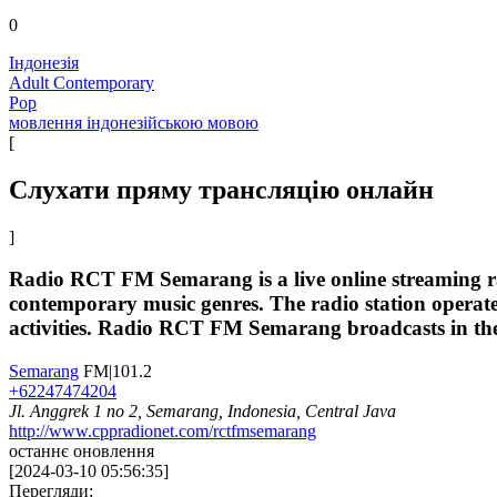
0
Індонезія
Adult Contemporary
Pop
мовлення індонезійською мовою
[
Слухати пряму трансляцію онлайн
]
Radio RCT FM Semarang is a live online streaming radi
contemporary music genres. The radio station operates
activities. Radio RCT FM Semarang broadcasts in the 
Semarang
FM|101.2
+62247474204
Jl. Anggrek 1 no 2, Semarang, Indonesia, Central Java
http://www.cppradionet.com/rctfmsemarang
останнє оновлення
[
2024-03-10 05:56:35
]
Перегляди: