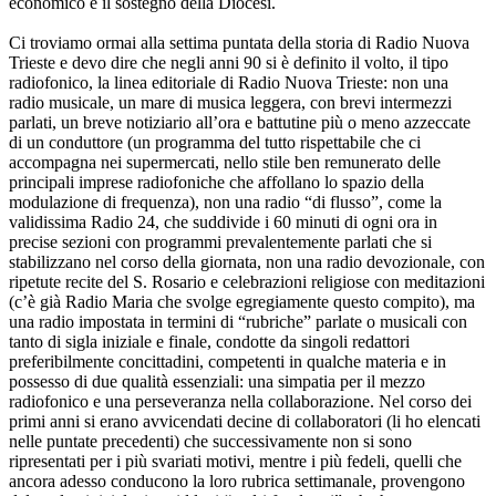
economico e il sostegno della Diocesi.
Ci troviamo ormai alla settima puntata della storia di Radio Nuova
Trieste e devo dire che negli anni 90 si è definito il volto, il tipo
radiofonico, la linea editoriale di Radio Nuova Trieste: non una
radio musicale, un mare di musica leggera, con brevi intermezzi
parlati, un breve notiziario all’ora e battutine più o meno azzeccate
di un conduttore (un programma del tutto rispettabile che ci
accompagna nei supermercati, nello stile ben remunerato delle
principali imprese radiofoniche che affollano lo spazio della
modulazione di frequenza), non una radio “di flusso”, come la
validissima Radio 24, che suddivide i 60 minuti di ogni ora in
precise sezioni con programmi prevalentemente parlati che si
stabilizzano nel corso della giornata, non una radio devozionale, con
ripetute recite del S. Rosario e celebrazioni religiose con meditazioni
(c’è già Radio Maria che svolge egregiamente questo compito), ma
una radio impostata in termini di “rubriche” parlate o musicali con
tanto di sigla iniziale e finale, condotte da singoli redattori
preferibilmente concittadini, competenti in qualche materia e in
possesso di due qualità essenziali: una simpatia per il mezzo
radiofonico e una perseveranza nella collaborazione. Nel corso dei
primi anni si erano avvicendati decine di collaboratori (li ho elencati
nelle puntate precedenti) che successivamente non si sono
ripresentati per i più svariati motivi, mentre i più fedeli, quelli che
ancora adesso conducono la loro rubrica settimanale, provengono