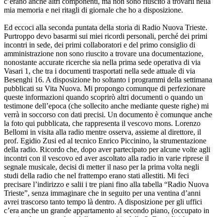
c’erano anche altri componenti, ma non sono riuscito a trovarli nella
mia memoria e nei ritagli di giornale che ho a disposizione.
Ed eccoci alla seconda puntata della storia di Radio Nuova Trieste.
Purtroppo devo basarmi sui miei ricordi personali, perché dei primi
incontri in sede, dei primi collaboratori e del primo consiglio di
amministrazione non sono riuscito a trovare una documentazione,
nonostante accurate ricerche sia nella prima sede operativa di via
Vasari 1, che tra i documenti trasportati nella sede attuale di via
Besenghi 16. A disposizione ho soltanto i programmi della settimana
pubblicati su Vita Nuova. Mi propongo comunque di perfezionare
queste informazioni quando scoprirò altri documenti o quando un
testimone dell’epoca (che sollecito anche mediante queste righe) mi
verrà in soccorso con dati precisi. Un documento è comunque anche
la foto qui pubblicata, che rappresenta il vescovo mons. Lorenzo
Bellomi in visita alla radio mentre osserva, assieme al direttore, il
prof. Egidio Zusi ed al tecnico Enrico Piccinino, la strumentazione
della radio. Ricordo che, dopo aver partecipato per alcune volte agli
incontri con il vescovo ed aver ascoltato alla radio in varie riprese il
segnale musicale, decisi di metter il naso per la prima volta negli
studi della radio che nel frattempo erano stati allestiti. Mi feci
precisare l’indirizzo e salii i tre piani fino alla tabella “Radio Nuova
Trieste”, senza immaginare che in seguito per una ventina d’anni
avrei trascorso tanto tempo là dentro. A disposizione per gli uffici
c’era anche un grande appartamento al secondo piano, (occupato in