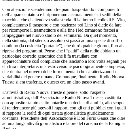
Con attenzione scendemmo i tre piani trasportando i componenti
dell’apparecchiatura e li riponemmo accuratamente sui sedili della
macchina che ci attendeva sulla strada. Risalimmo il colle di S. Vito,
completammo il trasporto e con pazienza poi Lino si diede da fare
per ricomporre il trasmettitore e alla fine i led tornarono festosi a
lampeggiare nel nuovo studio del seminario. Da quel momento,
nella sintonia, dal silenzio assoluto si passò ad una specie di soffio
continuo (la cosidetta “portante”), che durò qualche giorno, fino alla
ripresa dei programmi. Penso che i “patiti” della radio abbiano un
particolare corredo genomico che li fa trastullare con
apparecchiature così complicate che lanciano a loro volta segnali per
chi li sa interpretare, una estroversione psicologicamente complessa,
che rientra nel novero delle forme mentali che caratterizzano la
variabilità del genere umano. Comunque, finalmente, Radio Nuova
Trieste si era trasferita, e questo era un altro passo avanti.
L’attività di Radio Nuova Trieste dipende, sotto l’aspetto
amministrativo, dall’Associazione Radio Nuova Trieste, costituita
con apposito statuto e atto notarile una decina di anni fa, allo scopo
di render ancor più agevoli i rapporti con gli enti pubblici con i quali
si rapporta la realtà di ogni testata giornalistica giuridicamente
costituita. Presidente dell’Associazione è Don Furio Gauss che oltre
ad una lunga attività giornalistica è latore del carisma della Famiglia
Paolina.