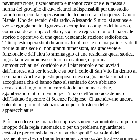
pavimentazione, riscaldamento e insonorizzazione e la messa a
norma del groviglio di cavi elettrici indispensabili per uno studio
radiofonico, con la supervisione del tecnico di alta frequenza Guido
Natale. Uno dei tecnici della radio, Alessando Sinico, si assunse e
svolse egregiamente il gravoso e complicato compito del trasloco,
cominciando ad impacchettare, siglare e registrare tutto il materiale
storico e operativo di una quasi ventennale stazione radiofonica.
Tutte queste operazioni durarono alcuni mesi e da una parte si vide il
fiorire di una sede di non grandi dimensioni, ma gradevole e
funzionale e dall’altra lo smontaggio di una residenza quasi storica,
ingoiata in voluminosi scatoloni di cartone, dapprima
ammonticchiati nel corridoio e sul pianerottolo e poi avviati
dall’impresa giù per le scale e sù per il colle di San Vito fin dentro al
seminario. Anche a questo proposito devo segnalare la simpatica
accoglienza che ci hanno fatto al seminario dove abbiamo
accatastato lungo tutto un corridoio le nostre masserizie,
sgomberando tutto in tempo per l’inizio dell’anno accademico
dell’Istituto Superiore di Scienze Religiose. Ci attendevano ancora
solo alcuni giorni di silenzio-radio per il trasloco delle
apparecchiature.
Può succedere che una radio improvvisamente ammutolisca o per un
intoppo della regia automatica o per un problema riguardante i
costosi (e pericolosi da toccare, anche spenti!) valvoloni del
trasmettitore che, da buoni termoionici, sono soggetti ad esaurimento