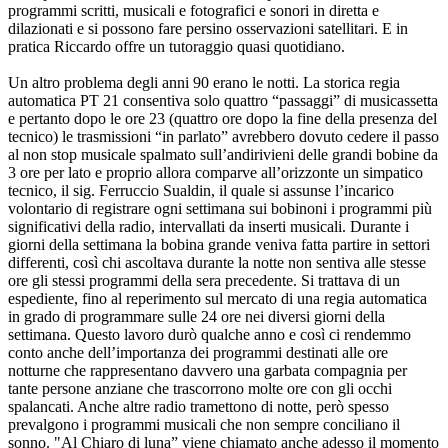
programmi scritti, musicali e fotografici e sonori in diretta e
dilazionati e si possono fare persino osservazioni satellitari. E in
pratica Riccardo offre un tutoraggio quasi quotidiano.
Un altro problema degli anni 90 erano le notti. La storica regia
automatica PT 21 consentiva solo quattro “passaggi” di musicassetta
e pertanto dopo le ore 23 (quattro ore dopo la fine della presenza del
tecnico) le trasmissioni “in parlato” avrebbero dovuto cedere il passo
al non stop musicale spalmato sull’andirivieni delle grandi bobine da
3 ore per lato e proprio allora comparve all’orizzonte un simpatico
tecnico, il sig. Ferruccio Sualdin, il quale si assunse l’incarico
volontario di registrare ogni settimana sui bobinoni i programmi più
significativi della radio, intervallati da inserti musicali. Durante i
giorni della settimana la bobina grande veniva fatta partire in settori
differenti, così chi ascoltava durante la notte non sentiva alle stesse
ore gli stessi programmi della sera precedente. Si trattava di un
espediente, fino al reperimento sul mercato di una regia automatica
in grado di programmare sulle 24 ore nei diversi giorni della
settimana. Questo lavoro durò qualche anno e così ci rendemmo
conto anche dell’importanza dei programmi destinati alle ore
notturne che rappresentano davvero una garbata compagnia per
tante persone anziane che trascorrono molte ore con gli occhi
spalancati. Anche altre radio tramettono di notte, però spesso
prevalgono i programmi musicali che non sempre conciliano il
sonno. "Al Chiaro di luna” viene chiamato anche adesso il momento