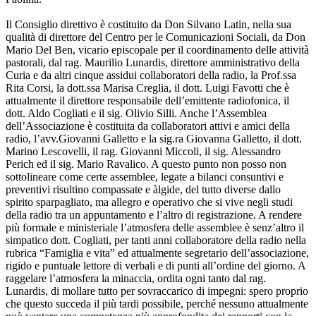
Il Consiglio direttivo è costituito da Don Silvano Latin, nella sua
qualità di direttore del Centro per le Comunicazioni Sociali, da Don
Mario Del Ben, vicario episcopale per il coordinamento delle attività
pastorali, dal rag. Maurilio Lunardis, direttore amministrativo della
Curia e da altri cinque assidui collaboratori della radio, la Prof.ssa
Rita Corsi, la dott.ssa Marisa Creglia, il dott. Luigi Favotti che è
attualmente il direttore responsabile dell’emittente radiofonica, il
dott. Aldo Cogliati e il sig. Olivio Silli. Anche l’Assemblea
dell’Associazione è costituita da collaboratori attivi e amici della
radio, l’avv.Giovanni Galletto e la sig.ra Giovanna Galletto, il dott.
Marino Lescovelli, il rag. Giovanni Miccoli, il sig. Alessandro
Perich ed il sig. Mario Ravalico. A questo punto non posso non
sottolineare come certe assemblee, legate a bilanci consuntivi e
preventivi risultino compassate e àlgide, del tutto diverse dallo
spirito sparpagliato, ma allegro e operativo che si vive negli studi
della radio tra un appuntamento e l’altro di registrazione. A rendere
più formale e ministeriale l’atmosfera delle assemblee è senz’altro il
simpatico dott. Cogliati, per tanti anni collaboratore della radio nella
rubrica “Famiglia e vita” ed attualmente segretario dell’associazione,
rigido e puntuale lettore di verbali e di punti all’ordine del giorno. A
raggelare l’atmosfera la minaccia, ordita ogni tanto dal rag.
Lunardis, di mollare tutto per sovraccarico di impegni: spero proprio
che questo succeda il più tardi possibile, perché nessuno attualmente