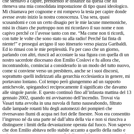
che stentavo a capire, prendendo le distanze da quella che lui
riteneva una mia consolidata impostazione di tipo quasi ideologico.
Mi chiamava per cognome e mi rompevo la testa per capire donde
avesse avuto inizio la nostra conoscenza. Una sera, quasi
scusandomi e con un certo disagio per le mie lacune mnemoniche,
misi in chiaro che purtroppo non mi ricordavo il suo nome e non
capivo perché ce l’avesse tanto con me. “Ma come non ti ricordi,
con tutte le volte che sono stato su alla radio! Perché fai finta di
niente!” e proseguì arcigno il suo itinerario verso piazza Garibaldi.
Ed io rimasi con le mie perplessità. Fu per caso che un giorno,
parlando con altri, riuscii ad accostare la sua figura con quella di un
nostro sacerdote diocesano don Emilio Coslovi e fu allora che,
incontrandolo, cominciai a considerarlo in un modo del tutto nuovo,
come si conviene verso un presbitero, anche se i suoi discorsi,
soprattutto quelli indirizzati alla gerarchia ecclesiastica in genere, mi
portavano lontano. Col tempo però giungemmo ad un rapporto
amichevole, spiegandoci reciprocamente il significato che davamo
alle singole parole. E questo continuò fino all’infausta mattina del 13
gennaio 2002, quando mi avvisarono dell’incendio. Trovai via
Vasari tutta avvolta in una nuvola di fumo nauseabondo, filtrato
dalle lampade rotanti blu degli automezzi dei pompieri che
riversavano fiumi di acqua nei fori delle finestre. Non era consentito
l’ingresso né da una parte né dall’altra della via e non si riusciva a
distinguere i limiti della devastazione operata dal fuoco. Non sapevo
che don Emilio abitava nello stabile accanto a quello della radio e