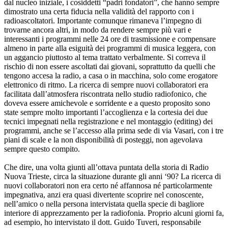
dal nucleo iniziale, i cosiddetti “padri fondatori”, che hanno sempre
dimostrato una certa fiducia nella validità del rapporto con i
radioascoltatori. Importante comunque rimaneva l’impegno di
trovarne ancora altri, in modo da rendere sempre più vari e
interessanti i programmi nelle 24 ore di trasmissione e compensare
almeno in parte alla esiguità dei programmi di musica leggera, con
un aggancio piuttosto al tema trattato verbalmente. Si correva il
rischio di non essere ascoltati dai giovani, soprattutto da quelli che
tengono accesa la radio, a casa o in macchina, solo come erogatore
elettronico di ritmo. La ricerca di sempre nuovi collaboratori era
facilitata dall’atmosfera riscontrata nello studio radiofonico, che
doveva essere amichevole e sorridente e a questo proposito sono
state sempre molto importanti l’accoglienza e la cortesia dei due
tecnici impegnati nella registrazione e nel montaggio (editing) dei
programmi, anche se l’accesso alla prima sede di via Vasari, con i tre
piani di scale e la non disponibilità di posteggi, non agevolava
sempre questo compito.
Che dire, una volta giunti all’ottava puntata della storia di Radio
Nuova Trieste, circa la situazione durante gli anni ‘90? La ricerca di
nuovi collaboratori non era certo né affannosa né particolarmente
impegnativa, anzi era quasi divertente scoprire nel conoscente,
nell’amico o nella persona intervistata quella specie di bagliore
interiore di apprezzamento per la radiofonia. Proprio alcuni giorni fa,
ad esempio, ho intervistato il dott. Guido Tuveri, responsabile