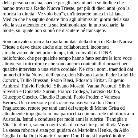
della persona umana, specie per gli anziani nella solitudine che
hanno trovato a Radio Nuova Trieste, per più di dieci anni (con la
rubrica in diretta “Ve voio ben”), un'interprete unica in Liliana
Medica che ha saputo donare fino agli ultimissimi giorni della sua
vita la sua attenzione e la sua testimonianza, in uno scenario, la
morte, sul quale non si può né discutere né transigere.
Sono arrivato ormai alla quarta puntata della storia di Radio Nuova
Trieste e devo citare anche altri collaboratori, incontrati
amichevolmente nei primi tempi, tutti coinvolti dal DNA
radiofonico, che per qualche tempo hanno fatto sentire la loro voce
attraverso i microfoni e che sono ancora contenti di ritornarci per
qualche intervista o una visita cordiale. Ne cito i nomi, traendoli dai
numeri di Vita Nuova dell’epoca, don Silvano Latin, Padre Luigi De
Concini, Tullio Bressan, Paolo Blasi, Edoardo Hribar, Eugenio
Ambrosi, Fulvio Federici, Silvano Mosetti, Vanna Pecorari, Silvio
Silvestri e Donatella Surian, Franco Codega, Tarcisio Barbo,
Giuseppe Cuscito, Claudio Bianchi, Paolo Preden e Vanessa
Bernes. Una menzione particolare va riservata a don Dino
Fragiacomo, rettore per tanti anni del tempio di Monte Grisa ed
attualmente impegnato in una parrocchia e in una rete radiofonica in
Australia. Istituì e condusse per molti anni la rubrica “Famiglia e
Vita” in diretta, salendo ogni volta di corsa i tre piani di via Vasari.
La stessa rubrica è stata poi guidata da Mariolina Henke, da Aldo
Cogliati e da Duja Kaucic Cramer. Don Dino si incaricò inoltre