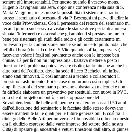
sempre più impresentabili. Per questo quando il vescovo mons.
Eugenio Ravignani una sera, dopo una conferenza nella sala di S.
Maria Maggiore, mi espresse la possibilità di sistemare la radio
presso il seminario diocesano di via P. Besenghi mi parve di udire la
voce della Provvidenza. Con il permesso del rettore del seminario mi
recai il giorno successivo a visitare le stanze dove per tanti anni era
situata l’infermeria e osservai che gli ambienti si prestavano molto
bene per sistemare gli studi della radio e gli occhi certamente mi
brillavano per la commozione, anche se ad un certo punto notai che i
refoli di bora (che sul colle di S.Vito quando soffia, imperversa)
facevano volare i fogli sul pavimento anche con le imposte ben
chiuse. Là per là non mi impressionai, bastava mettere a posto i
finestroni e il problema poteva essere risolto, tanto più che anche in
altre parti dell’edificio, dove ha sede il liceo Bachelet, gli infissi
erano stati rinnovati. E così annunciai a tecnici e collaboratori il
prossimo trasferimento. Poi le cose non furono così semplici. Gli
ampi finestroni del seminario parevano abbastanza malconci e non
fu difficile elaborare un preventivo per sostituirli con nuovi in PVC,
solo che il progetto incontrò la netta opposizione del
Sovraintendente alle belle arti, perché ormai erano passati i 50 anni
dall'edificazione del seminario e le facciate dello stesso dovevano
essere mantenute tali e quali per le future generazioni. E così tra il
diniego delle Belle Arti per un verso e l’impossibilità (almeno questo
era il giudizio espresso dalle varie imprese del settore della nostra
Città) di riparare gli ancestrali e vetusti finestroni dall’altro, si giunse