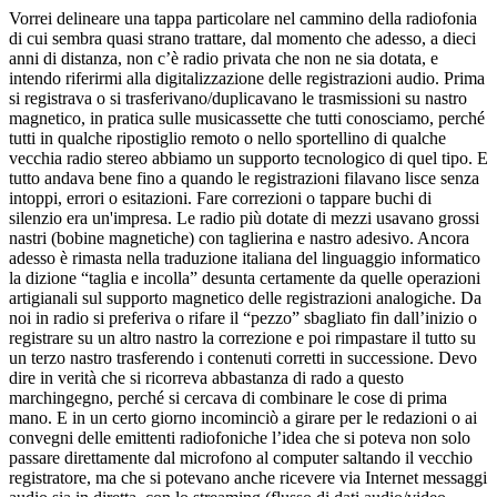
Vorrei delineare una tappa particolare nel cammino della radiofonia
di cui sembra quasi strano trattare, dal momento che adesso, a dieci
anni di distanza, non c’è radio privata che non ne sia dotata, e
intendo riferirmi alla digitalizzazione delle registrazioni audio. Prima
si registrava o si trasferivano/duplicavano le trasmissioni su nastro
magnetico, in pratica sulle musicassette che tutti conosciamo, perché
tutti in qualche ripostiglio remoto o nello sportellino di qualche
vecchia radio stereo abbiamo un supporto tecnologico di quel tipo. E
tutto andava bene fino a quando le registrazioni filavano lisce senza
intoppi, errori o esitazioni. Fare correzioni o tappare buchi di
silenzio era un'impresa. Le radio più dotate di mezzi usavano grossi
nastri (bobine magnetiche) con taglierina e nastro adesivo. Ancora
adesso è rimasta nella traduzione italiana del linguaggio informatico
la dizione “taglia e incolla” desunta certamente da quelle operazioni
artigianali sul supporto magnetico delle registrazioni analogiche. Da
noi in radio si preferiva o rifare il “pezzo” sbagliato fin dall’inizio o
registrare su un altro nastro la correzione e poi rimpastare il tutto su
un terzo nastro trasferendo i contenuti corretti in successione. Devo
dire in verità che si ricorreva abbastanza di rado a questo
marchingegno, perché si cercava di combinare le cose di prima
mano. E in un certo giorno incominciò a girare per le redazioni o ai
convegni delle emittenti radiofoniche l’idea che si poteva non solo
passare direttamente dal microfono al computer saltando il vecchio
registratore, ma che si potevano anche ricevere via Internet messaggi