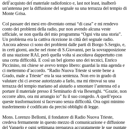
dell’acquisto del materiale radiofonico e, last not least, inalberò
un'antenna per la diffusione del segnale su una terrazza del tempio di
Monte Grisa.
Col passare dei mesi ero diventato ormai “di casa” e mi rendevo
conto dei problemi della radio, pur non avendo alcuna veste
ufficiale, se non quella del mio programma “Ogni vita una storia”.
Un problema era la cattiva ricezione in città del segnale radio.
Ancora adesso ci sono dei problemi dalle parti di Borgo S.Sergio, e,
in certi giorni, anche nel rione di S.Giovanni, per la sovrapposizione
di una stazione RAI, però quella volta si ascoltava dappertutto con
una certa difficoltà. E così un bel giorno uno dei tecnici, Enrico
Piccinino, mi chiese se avevo tempo libero: guardai la mia agenda e
ci mettemmo d’accordo. “Radio Nuova Trieste si sente bene a
Grado, male a Trieste” era la sua sentenza. Non ero in grado di
valutare chi ci avesse autorizzato a farlo, ma mi ritrovai su una
terrazza del tempio mariano ad aiutarlo a smontare l’antenna ed a
portare il materiale presso il Seminario di via Besenghi. “Grazie, non
occorre altro, ora mi arrangio io” fu il suo congedo. A quell’epoca
queste trasformazioni si facevano senza difficoltà. Ora ogni minimo
trasferimento è codificato da precisi obblighi di legge.
Mons. Lorenzo Bellomi, il fondatore di Radio Nuova Trieste,
credeva fermamente in questo mezzo di comunicazione e diffusione
del Vangelo e ogni settimana preparava accuratamente le sue puntate