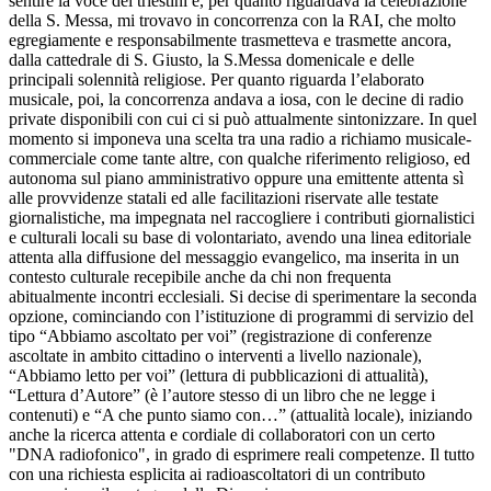
sentire la voce dei triestini e, per quanto riguardava la celebrazione
della S. Messa, mi trovavo in concorrenza con la RAI, che molto
egregiamente e responsabilmente trasmetteva e trasmette ancora,
dalla cattedrale di S. Giusto, la S.Messa domenicale e delle
principali solennità religiose. Per quanto riguarda l’elaborato
musicale, poi, la concorrenza andava a iosa, con le decine di radio
private disponibili con cui ci si può attualmente sintonizzare. In quel
momento si imponeva una scelta tra una radio a richiamo musicale-
commerciale come tante altre, con qualche riferimento religioso, ed
autonoma sul piano amministrativo oppure una emittente attenta sì
alle provvidenze statali ed alle facilitazioni riservate alle testate
giornalistiche, ma impegnata nel raccogliere i contributi giornalistici
e culturali locali su base di volontariato, avendo una linea editoriale
attenta alla diffusione del messaggio evangelico, ma inserita in un
contesto culturale recepibile anche da chi non frequenta
abitualmente incontri ecclesiali. Si decise di sperimentare la seconda
opzione, cominciando con l’istituzione di programmi di servizio del
tipo “Abbiamo ascoltato per voi” (registrazione di conferenze
ascoltate in ambito cittadino o interventi a livello nazionale),
“Abbiamo letto per voi” (lettura di pubblicazioni di attualità),
“Lettura d’Autore” (è l’autore stesso di un libro che ne legge i
contenuti) e “A che punto siamo con…” (attualità locale), iniziando
anche la ricerca attenta e cordiale di collaboratori con un certo
"DNA radiofonico", in grado di esprimere reali competenze. Il tutto
con una richiesta esplicita ai radioascoltatori di un contributo