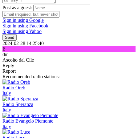
Post as a guest:
Sign in using Google
Sign in using Facebook
Sign in using Yahoo
Send
2024-02-28 14:25:40
E
din
Ascolto dal Cile
Reply
Report
Recommended radio stations:
Radio Oreb
Italy
Radio Speranza
Italy
Radio Evangelo Piemonte
Italy
Radio Luce