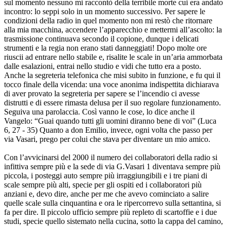
sul momento nessuno mi raccontò della terribile morte cui era andato
incontro: lo seppi solo in un momento successivo. Per sapere le
condizioni della radio in quel momento non mi restò che ritornare
alla mia macchina, accendere l’apparecchio e mettermi all’ascolto: la
trasmissione continuava secondo il copione, dunque i delicati
strumenti e la regia non erano stati danneggiati! Dopo molte ore
riuscii ad entrare nello stabile e, risalite le scale in un’aria ammorbata
dalle esalazioni, entrai nello studio e vidi che tutto era a posto.
Anche la segreteria telefonica che misi subito in funzione, e fu qui il
tocco finale della vicenda: una voce anonima indispettita dichiarava
di aver provato la segreteria per sapere se l’incendio ci avesse
distrutti e di essere rimasta delusa per il suo regolare funzionamento.
Seguiva una parolaccia. Così vanno le cose, lo dice anche il
Vangelo: “Guai quando tutti gli uomini diranno bene di voi” (Luca
6, 27 - 35) Quanto a don Emilio, invece, ogni volta che passo per
via Vasari, prego per colui che stava per diventare un mio amico.
Con l’avvicinarsi del 2000 il numero dei collaboratori della radio si
infittiva sempre più e la sede di via G.Vasari 1 diventava sempre più
piccola, i posteggi auto sempre più irraggiungibili e i tre piani di
scale sempre più alti, specie per gli ospiti ed i collaboratori più
anziani e, devo dire, anche per me che avevo cominciato a salire
quelle scale sulla cinquantina e ora le ripercorrevo sulla settantina, si
fa per dire. Il piccolo ufficio sempre più repleto di scartoffie e i due
studi, specie quello sistemato nella cucina, sotto la cappa del camino,