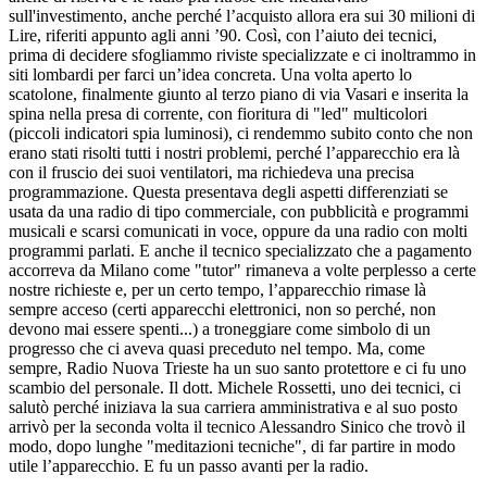
sull'investimento, anche perché l’acquisto allora era sui 30 milioni di
Lire, riferiti appunto agli anni ’90. Così, con l’aiuto dei tecnici,
prima di decidere sfogliammo riviste specializzate e ci inoltrammo in
siti lombardi per farci un’idea concreta. Una volta aperto lo
scatolone, finalmente giunto al terzo piano di via Vasari e inserita la
spina nella presa di corrente, con fioritura di "led" multicolori
(piccoli indicatori spia luminosi), ci rendemmo subito conto che non
erano stati risolti tutti i nostri problemi, perché l’apparecchio era là
con il fruscio dei suoi ventilatori, ma richiedeva una precisa
programmazione. Questa presentava degli aspetti differenziati se
usata da una radio di tipo commerciale, con pubblicità e programmi
musicali e scarsi comunicati in voce, oppure da una radio con molti
programmi parlati. E anche il tecnico specializzato che a pagamento
accorreva da Milano come "tutor" rimaneva a volte perplesso a certe
nostre richieste e, per un certo tempo, l’apparecchio rimase là
sempre acceso (certi apparecchi elettronici, non so perché, non
devono mai essere spenti...) a troneggiare come simbolo di un
progresso che ci aveva quasi preceduto nel tempo. Ma, come
sempre, Radio Nuova Trieste ha un suo santo protettore e ci fu uno
scambio del personale. Il dott. Michele Rossetti, uno dei tecnici, ci
salutò perché iniziava la sua carriera amministrativa e al suo posto
arrivò per la seconda volta il tecnico Alessandro Sinico che trovò il
modo, dopo lunghe "meditazioni tecniche", di far partire in modo
utile l’apparecchio. E fu un passo avanti per la radio.