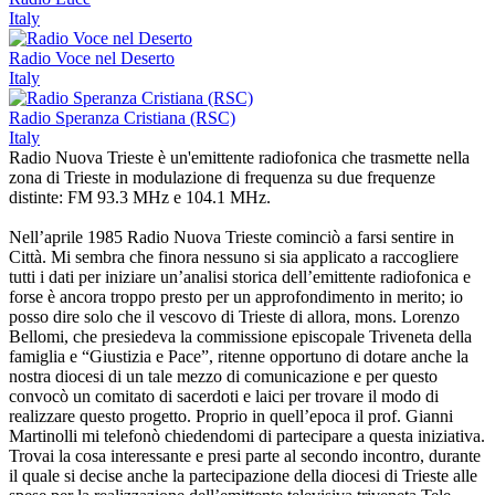
Italy
Radio Voce nel Deserto
Italy
Radio Speranza Cristiana (RSC)
Italy
Radio Nuova Trieste è un'emittente radiofonica che trasmette nella
zona di Trieste in modulazione di frequenza su due frequenze
distinte: FM 93.3 MHz e 104.1 MHz.
Nell’aprile 1985 Radio Nuova Trieste cominciò a farsi sentire in
Città. Mi sembra che finora nessuno si sia applicato a raccogliere
tutti i dati per iniziare un’analisi storica dell’emittente radiofonica e
forse è ancora troppo presto per un approfondimento in merito; io
posso dire solo che il vescovo di Trieste di allora, mons. Lorenzo
Bellomi, che presiedeva la commissione episcopale Triveneta della
famiglia e “Giustizia e Pace”, ritenne opportuno di dotare anche la
nostra diocesi di un tale mezzo di comunicazione e per questo
convocò un comitato di sacerdoti e laici per trovare il modo di
realizzare questo progetto. Proprio in quell’epoca il prof. Gianni
Martinolli mi telefonò chiedendomi di partecipare a questa iniziativa.
Trovai la cosa interessante e presi parte al secondo incontro, durante
il quale si decise anche la partecipazione della diocesi di Trieste alle