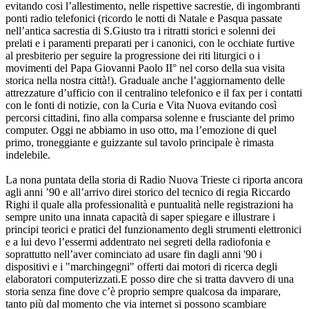
evitando cosi l’allestimento, nelle rispettive sacrestie, di ingombranti
ponti radio telefonici (ricordo le notti di Natale e Pasqua passate
nell’antica sacrestia di S.Giusto tra i ritratti storici e solenni dei
prelati e i paramenti preparati per i canonici, con le occhiate furtive
al presbiterio per seguire la progressione dei riti liturgici o i
movimenti del Papa Giovanni Paolo II° nel corso della sua visita
storica nella nostra città!). Graduale anche l’aggiornamento delle
attrezzature d’ufficio con il centralino telefonico e il fax per i contatti
con le fonti di notizie, con la Curia e Vita Nuova evitando così
percorsi cittadini, fino alla comparsa solenne e frusciante del primo
computer. Oggi ne abbiamo in uso otto, ma l’emozione di quel
primo, troneggiante e guizzante sul tavolo principale è rimasta
indelebile.
La nona puntata della storia di Radio Nuova Trieste ci riporta ancora
agli anni ’90 e all’arrivo direi storico del tecnico di regia Riccardo
Righi il quale alla professionalità e puntualità nelle registrazioni ha
sempre unito una innata capacità di saper spiegare e illustrare i
principi teorici e pratici del funzionamento degli strumenti elettronici
e a lui devo l’essermi addentrato nei segreti della radiofonia e
soprattutto nell’aver cominciato ad usare fin dagli anni '90 i
dispositivi e i "marchingegni" offerti dai motori di ricerca degli
elaboratori computerizzati.E posso dire che si tratta davvero di una
storia senza fine dove c’è proprio sempre qualcosa da imparare,
tanto più dal momento che via internet si possono scambiare