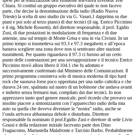
spese per la realizzazione dell’emittente televisiva triveneta Tele
Chiara. Si costituì un gruppo esecutivo del quale io non facevo
parte, che decise la denominazione della radio (Radio Nuova
Trieste) la scelta di uno studio (in via G. Vasari,1 dapprima su due
piani e poi solo al terzo piano) di due tecnici (il sig. Enrico Piccinino
e il sig. Michele Rossetti), del direttore responsabile, il prof. Egidio
Zusi, di due postazioni in modulazione di frequenza e di due
antenne, una sul tempio di Monte Grisa e una in via Civrani. In un
primo tempo si trasmetteva sui 93.3 e 97.3 megahertz e all’epoca
bastava scegliere una zona dove non si sentivano altre stazioni
trasmittenti. Per quanto riguardava il 97.3 ci furono ad un certo
punto delle contestazioni per una sovrapposizione e il tecnico Enrico
Piccinino trovò allora libero il 104.1 che fu adottato e
successivamente confermato dal Ministero delle Comunicazioni. Il
primo programma consisteva solo di musica moderna di tipo hard
rock che suonava forse poco opportuna per una radio cattolica e che
durava 24 ore, spalmata sul nastro di un bobinone che andava avanti
e indietro senza fermarsi mai, compilato dai due tecnici. Io non
apprezzavo tanto quel genere musicale, però ricordo che provavo un
insolito piacere a sintonizzarmi con l’apparecchio radio della mia
auto su quella che doveva diventare la “nostra” radio, anche se
l’onda arrivava abbastanza debole e disturbata. Direttore
responsabile fu nominato il prof.Egidio Zusi e direttore di sede Livio
Grassi e della redazione iniziale facevano parte don Dino
Fragiacomo, Mariastella Malafronte e Tarcisio Barbo. Probabilmente