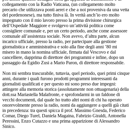
collegamento con la Radio Vaticana, (un collegamento molto
precario che utilizzava ponti aerei e che a noi proveniva da una vetta
del pordenonese), ma tutto finiva là. In verità anch’io ero molto
impegnato con il mio lavoro presso la prima divisione chirurgica
dell’Ospedale Maggiore e svolgevo un’attività politica come
consigliere comunale e, per un certo periodo, anche come assessore
comunale all’assistenza sociale. Non avevo, d’altra parte, alcun
incarico ufficiale, presso la radio, per partecipare alla gestione
giornalistica e amministrativa e solo alla fine degli anni ’80 mi
misero in mano la nomina ufficiale, firmata dal Vescovo e dal
cancelliere, dapprima di direttore dei programmi e infine, dopo un
passaggio da Egidio Zusi a Mario Paron, di direttore responsabile.
Non mi sembra trascurabile, tuttavia, quel periodo, quei primi cinque
anni, durante i quali furono prodotti programmi interessanti da
giornalisti qualificati e per questo mi sono preso due impegni:
attingere alla memoria storica (assolutamente non ottuagenaria) della
dott.ssa Mariastella Malafronte, e sprofondarmi in un faldone di
vecchi documenti, dal quale ho tratto altri nomi di chi ha operato
onorevolmente presso la radio, nomi da aggiungere a quelli già citati
in precedenza: tra questi spicca il prof. Massimo Gnesda, Federico
Comar, Diego Turel, Daniela Magaina, Fabrizio Giraldi, Antonella
Peressini, Enzo Cutazzo e una prima apparizione di Alessandro
Sinico.