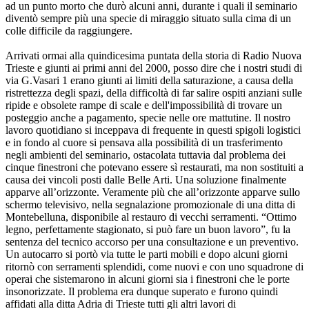
ad un punto morto che durò alcuni anni, durante i quali il seminario
diventò sempre più una specie di miraggio situato sulla cima di un
colle difficile da raggiungere.
Arrivati ormai alla quindicesima puntata della storia di Radio Nuova
Trieste e giunti ai primi anni del 2000, posso dire che i nostri studi di
via G.Vasari 1 erano giunti ai limiti della saturazione, a causa della
ristrettezza degli spazi, della difficoltà di far salire ospiti anziani sulle
ripide e obsolete rampe di scale e dell'impossibilità di trovare un
posteggio anche a pagamento, specie nelle ore mattutine. Il nostro
lavoro quotidiano si inceppava di frequente in questi spigoli logistici
e in fondo al cuore si pensava alla possibilità di un trasferimento
negli ambienti del seminario, ostacolata tuttavia dal problema dei
cinque finestroni che potevano essere sì restaurati, ma non sostituiti a
causa dei vincoli posti dalle Belle Arti. Una soluzione finalmente
apparve all’orizzonte. Veramente più che all’orizzonte apparve sullo
schermo televisivo, nella segnalazione promozionale di una ditta di
Montebelluna, disponibile al restauro di vecchi serramenti. “Ottimo
legno, perfettamente stagionato, si può fare un buon lavoro”, fu la
sentenza del tecnico accorso per una consultazione e un preventivo.
Un autocarro si portò via tutte le parti mobili e dopo alcuni giorni
ritornò con serramenti splendidi, come nuovi e con uno squadrone di
operai che sistemarono in alcuni giorni sia i finestroni che le porte
insonorizzate. Il problema era dunque superato e furono quindi
affidati alla ditta Adria di Trieste tutti gli altri lavori di