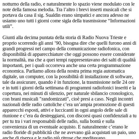
notturno della radio, e naturalmente lo spazio viene modulato con le
note della famosa melodia. Tra l’altro i brevi inserti musicali che si
portava da casa il sig. Sualdin erano simpatici e ancora adesso ne
usiamo uno tutti i giorni come sigla della trasmissione “Informazioni
utili”.
Giunti alla decima puntata della storia di Radio Nuova Trieste e
proprio scorrendo gli anni ’90, bisogna dire che quelli furono anni di
grandi progressi nel campo della comunicazione radiofonica, con
disponibilità di apparecchiature che oggi possono essere considerate
la normalità, ma che a quei tempi rappresentavano dei salti di qualità
importanti, per i quali occorreva anche una certa programmazione
economica. Parliamo allora della nostra prima regia automatica
digitale, un computer, con la possibilità di installazione di software,
tale da assicurare, quando è in funzione, la trasmissione nelle 24 ore
e in tutti i giorni della settimana di programmi radiofonici inseriti e la
copertura, nei minuti di silenzio, per naturale sbilancio cronologico,
con brani musicali "randomizzati", cioè presi a caso. Negli incontri
nazionali delle radio cattoliche c’era un’ampia promozione di questi
apparecchi esposti, attivi e luccicanti in ogni angolo delle sale di
riunione e c’era da destreggiarsi, con discorsi quasi confidenziali a tu
per tu tra i vari responsabili delle radio, sulla bontà e sulla
convenienza di un eventuale acquisto. E naturalmente c’erano le
radio floride di pubblicità che ne avevano già acquistati un paio, uno
anche di riserva e le radio più ritrose che meditavano