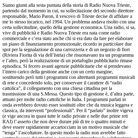
Siamo giunti alla sesta puntata della storia di Radio Nuova Trieste,
partendo dal momento in cui, su sollecitazione del secondo direttore
responsabile, Mario Paron, il vescovo di Trieste decise di affidare a
me lo stesso incarico, nel 1994. Un problema andava risolto con una
certa sollecitudine, quello della gestione economica. Una radio, si sa,
vive di pubblicità e Radio Nuova Trieste era nata come radio
commerciale e c’era stato anche chi si era dato da fare per elaborare
un piano di finanziamento promozionale; ricordo in particolare due
spot per la segnalazione di una carrozzeria e di un negozio di fiori
(Riviera Fiorita di via dell’Istria) che risuonavano tra un programma
e l’altro, però la realizzazione di un portafoglio pubblicitario rimase
episodica. Si fecero avanti agenzie pubblicitarie che si prendevano
l’intero carico della gestione anche con un certo margine,
sostituendo però tutti i programmi con altrettanti programmi musicali
di rete e concedendo solo, per conservare il carattere di “radio
cattolica”, il collegamento con una chiesa cittadina per la
trasmissione di una S.Messa. Questo tipo di gestione è, d’altra parte,
attuato per molte radio cattoliche in Italia. I programmi parlati in
onda avrebbero dovuto esser sostituiti oltre che da musica leggera e
classica, da interventi “professionali”. Per il “parlato” inoltre vigeva
(e vige ancora in quasi tutte le radio private e nelle due prime reti
RAI) l’ asserto che non deve durare più di tre o quattro minuti e
deve essere rapidamente accartocciato in un motivo musicale che
“tenga” l’ascoltatore. In questo modo la radio non avrebbe fatto