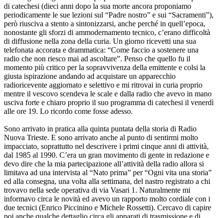
di catechesi (dieci anni dopo la sua morte ancora proponiamo
periodicamente le sue lezioni sul “Padre nostro” e sui “Sacramenti”),
però riusciva a stento a sintonizzarsi, anche perché in quell’epoca,
nonostante gli sforzi di ammodernamento tecnico, c’erano difficoltà
di diffusione nella zona della curia. Un giorno ricevetti una sua
telefonata accorata e drammatica: “Come faccio a sostenere una
radio che non riesco mai ad ascoltare”. Penso che quello fu il
momento più critico per la sopravvivenza della emittente e colsi la
giusta ispirazione andando ad acquistare un apparecchio
radioricevente aggiornato e selettivo e mi ritrovai in curia proprio
mentre il vescovo scendeva le scale e dalla radio che avevo in mano
usciva forte e chiaro proprio il suo programma di catechesi il venerdì
alle ore 19. Lo ricordo come fosse adesso.
Sono arrivato in pratica alla quinta puntata della storia di Radio
Nuova Trieste. E sono arrivato anche al punto di sentirmi molto
impacciato, soprattutto nel descrivere i primi cinque anni di attività,
dal 1985 al 1990. C’era un gran movimento di gente in redazione e
devo dire che la mia partecipazione all’attività della radio allora si
limitava ad una intervista al “Nato prima” per “Ogni vita una storia”
ed alla consegna, una volta alla settimana, del nastro registrato a chi
trovavo nella sede operativa di via Vasari 1. Naturalmente mi
informavo circa le novità ed avevo un rapporto molto cordiale con i
due tecnici (Enrico Piccinino e Michele Rossetti). Cercavo di capire
poi anche qualche dettaglio circa gli apparati di trasmissione e di