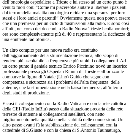
dell’oncologia ospedaliera a Trieste e lui stesso ad un certo punto è
venuto fuori con: “Come mi piacerebbe aiutare a liberare i pazienti
dal terrore della malattia oncologica e ridare una speranza per loro
stessi e i loro amici e parenti!” Ovviamente questa non poteva essere
che una premessa per un ciclo di trasmissioni alla radio. E sono così
affluiti, nel corso dei decenni, a Radio Nuova Trieste i collaboratori;
ora sono complessivamente più di 40 e rappresentano la ricchezza di
una emittente radiofonica.
Un altro compito per una nuova radio era costituito
dall’aggiornamento della strumentazione tecnica, allo scopo di
rendere più ascoltabile la frequenza e più rapidi i collegamenti. Ad
un certo punto il geniale tecnico Enrico Piccinino trovò un incarico
professionale presso gli Ospedali Riuniti di Trieste e all’orizzonte
comparve la figura di Natale (Lino) Guido che segue con
competenza e sicurezza sia i problemi dell’alta frequenza, delle
antenne, che la strumentazione nella bassa frequenza, all’interno
degli studi di produzione.
E così il collegamento con la Radio Vaticana e con la rete cattolica
della CEI (Radio InBlu) passò dalla situazione precaria della rete
terrestre di antenne ai collegamenti satellitari, con netto
miglioramento nella qualità e nella stabilità delle connessioni. Un
altro passo avanti fù la stabilizzazione dei collegamenti con la
cattedrale di S.Giusto e con la chiesa di S.Antonio Taumaturgo,