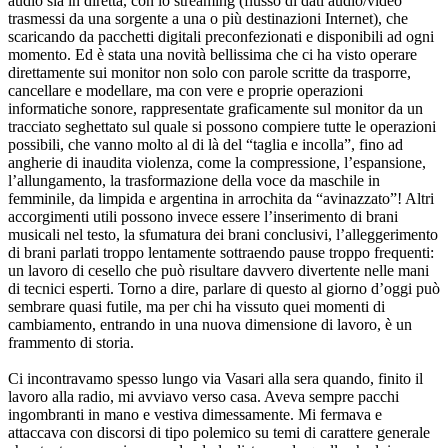
audio sia in diretta, con lo streaming (flusso di dati audio/video
trasmessi da una sorgente a una o più destinazioni Internet), che
scaricando da pacchetti digitali preconfezionati e disponibili ad ogni
momento. Ed è stata una novità bellissima che ci ha visto operare
direttamente sui monitor non solo con parole scritte da trasporre,
cancellare e modellare, ma con vere e proprie operazioni
informatiche sonore, rappresentate graficamente sul monitor da un
tracciato seghettato sul quale si possono compiere tutte le operazioni
possibili, che vanno molto al di là del “taglia e incolla”, fino ad
angherie di inaudita violenza, come la compressione, l’espansione,
l’allungamento, la trasformazione della voce da maschile in
femminile, da limpida e argentina in arrochita da “avinazzato”! Altri
accorgimenti utili possono invece essere l’inserimento di brani
musicali nel testo, la sfumatura dei brani conclusivi, l’alleggerimento
di brani parlati troppo lentamente sottraendo pause troppo frequenti:
un lavoro di cesello che può risultare davvero divertente nelle mani
di tecnici esperti. Torno a dire, parlare di questo al giorno d’oggi può
sembrare quasi futile, ma per chi ha vissuto quei momenti di
cambiamento, entrando in una nuova dimensione di lavoro, è un
frammento di storia.
Ci incontravamo spesso lungo via Vasari alla sera quando, finito il
lavoro alla radio, mi avviavo verso casa. Aveva sempre pacchi
ingombranti in mano e vestiva dimessamente. Mi fermava e
attaccava con discorsi di tipo polemico su temi di carattere generale