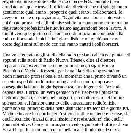
seguito da un sacerdote della parrocchia della S. Famiglia) ben
arredato, nel quale trovai l’ufficio del direttore che mi spiegò molto
gentilmente quali erano i progetti e quali erano i collaboratori. Io
avevo in mente un programma, “Ogni vita una storia – interviste a
chi è nato prima” ed egli mi mise subito in mano un microfono e un
registratore professionale nuovissimo augurandomi buon lavoro. A
dire il vero quel gesto così spontaneo di fiducia mi conquistò alla
radio rafforzando i miei istinti giornalistici e mi guidò anche nel
corso degli anni sul modo con cui vanno trattati i collaboratori.
Una volta entrato negli studi della radio (e siamo alla terza puntata di
appunti sulla storia di Radio Nuova Trieste), oltre al direttore,
imparai a conoscere anche i due primi tecnici, i sig.ri Enrico
Piccinino e Michele Rossetti, per i quali la radio rappresentò un
buon itinerario professionale, dal momento che il primo diventò un
esperto ospedaliero di biotecnologia e il secondo, dopo aver
conseguito la laurea in giurisprudenza, un dirigente dell’azienda
ospedaliera. Enrico, un vero geniaccio nel risolvere i problemi
elettromagnetici, specie quelli urgenti, era molto restio nel fornire
spiegazioni sul funzionamento delle attrezzature radiofoniche,
puntando sul principio della netta distinzione tra tecnici e giornalisti,
Michele invece lo ricordo per l’estremo ordine nel tenere le cose, sia
quelle tecniche (mezzi di trasmissione e registrazione) che quelle
amministrative. Come in un sogno, rivedo ogni tanto l’ufficio di via
Vasari in perfetto ordine, mentre nella realtà il mio attuale di via