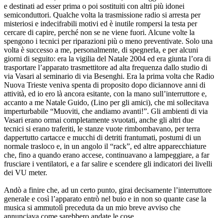
e destinati ad esser prima o poi sostituiti con altri più idonei
semiconduttori. Qualche volta la trasmissione radio si arresta per
misteriosi e indecifrabili motivi ed è inutile rompersi la testa per
cercare di capire, perché non se ne viene fuori. Alcune volte la
spengono i tecnici per riparazioni più o meno preventivate. Solo una
volta è successo a me, personalmente, di spegnerla, e per alcuni
giorni di seguito: era la vigilia del Natale 2004 ed era giunta l’ora di
trasportare l’apparato trasmettitore ad alta frequenza dallo studio di
via Vasari al seminario di via Besenghi. Era la prima volta che Radio
Nuova Trieste veniva spenta di proposito dopo diciannove anni di
attività, ed io ero là ancora esitante, con la mano sull’interruttore e,
accanto a me Natale Guido, (Lino per gli amici), che mi sollecitava
imperturbabile “Muoviti, che andiamo avanti!”. Gli ambienti di via
Vasari erano ormai completamente svuotati, anche gli altri due
tecnici si erano traferiti, le stanze vuote rimbombavano, per terra
dappertutto cartacce e mucchi di detriti frantumati, postumi di un
normale trasloco e, in un angolo il “rack”, ed altre apparecchiature
che, fino a quando erano accese, continuavano a lampeggiare, a far
frusciare i ventilatori, e a far salire e scendere gli indicatori dei livelli
dei VU meter.
Andò a finire che, ad un certo punto, girai decisamente l’interruttore
generale e così l’apparato entrò nel buio e in non so quante case la
musica si ammutolì preceduta da un mio breve avviso che
annunciava come sarebbero andate le cose.