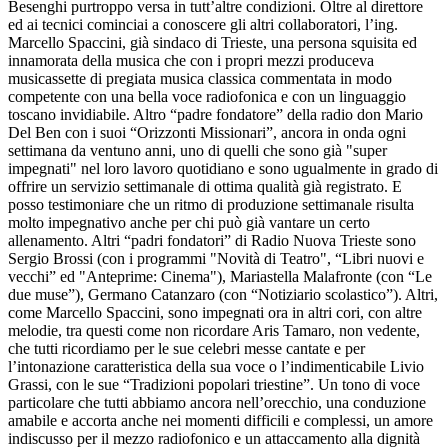
Besenghi purtroppo versa in tutt’altre condizioni. Oltre al direttore
ed ai tecnici cominciai a conoscere gli altri collaboratori, l’ing.
Marcello Spaccini, già sindaco di Trieste, una persona squisita ed
innamorata della musica che con i propri mezzi produceva
musicassette di pregiata musica classica commentata in modo
competente con una bella voce radiofonica e con un linguaggio
toscano invidiabile. Altro “padre fondatore” della radio don Mario
Del Ben con i suoi “Orizzonti Missionari”, ancora in onda ogni
settimana da ventuno anni, uno di quelli che sono già "super
impegnati" nel loro lavoro quotidiano e sono ugualmente in grado di
offrire un servizio settimanale di ottima qualità già registrato. E
posso testimoniare che un ritmo di produzione settimanale risulta
molto impegnativo anche per chi può già vantare un certo
allenamento. Altri “padri fondatori” di Radio Nuova Trieste sono
Sergio Brossi (con i programmi "Novità di Teatro", “Libri nuovi e
vecchi” ed "Anteprime: Cinema"), Mariastella Malafronte (con “Le
due muse”), Germano Catanzaro (con “Notiziario scolastico”). Altri,
come Marcello Spaccini, sono impegnati ora in altri cori, con altre
melodie, tra questi come non ricordare Aris Tamaro, non vedente,
che tutti ricordiamo per le sue celebri messe cantate e per
l’intonazione caratteristica della sua voce o l’indimenticabile Livio
Grassi, con le sue “Tradizioni popolari triestine”. Un tono di voce
particolare che tutti abbiamo ancora nell’orecchio, una conduzione
amabile e accorta anche nei momenti difficili e complessi, un amore
indiscusso per il mezzo radiofonico e un attaccamento alla dignità