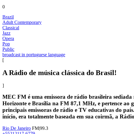
0
Brazil
Adult Contemporary
Classical
Jazz
Opera
Pop
Public
broadcast in portuguese language
[
A Rádio de música clássica do Brasil!
]
MEC FM é uma emissora de rádio brasileira sediada 
Horizonte e Brasília na FM 87,1 MHz, e pertence ao 
principais emissoras de rádio e TV educativas do pa
início, era totalmente baseada em sua coirmã, a Rádi
Rio De Janeiro
FM|99.3
+55212117-6779