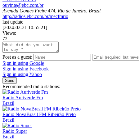
ouvinte@ebc.com.br
Avenida Gomes Freire 474, Rio de Janeiro, Brazil
http://radios.ebc.com.br/mecfmrio
last update
[
2024-02-21 10:55:21
]
Views:
72
Post as a guest:
Sign in using Google
Sign in using Facebook
Sign in using Yahoo
Send
Recommended radio stations:
Radio Auriverde Fm
Brazil
Radio NovaBrasil FM Ribeirão Preto
Brazil
Radio Super
Brazil