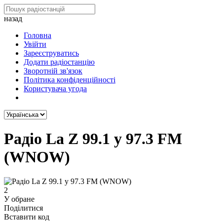
назад
Головна
Увійти
Зареєструватись
Додати радіостанцію
Зворотній зв'язок
Політика конфіденційності
Користувача угода
Радіо La Z 99.1 y 97.3 FM
(WNOW)
2
У обране
Поділитися
Вставити код