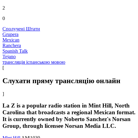
2
0
Сполучені Штати
Grupera
Mexican
Ranchera
Spanish Talk
Tejano
трансляція іспанською мовою
[
Слухати пряму трансляцію онлайн
]
La Z is a popular radio station in Mint Hill, North
Carolina that broadcasts a regional Mexican format.
It is currently owned by Noberto Sanchez's Norsan
Group, through licensee Norsan Media LLC.
Mint Hill
AM|1030