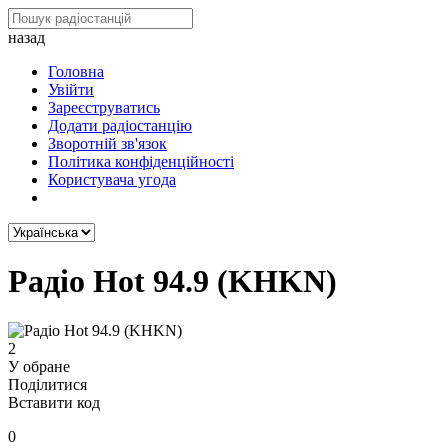
назад
Головна
Увійти
Зареєструватись
Додати радіостанцію
Зворотній зв'язок
Політика конфіденційності
Користувача угода
Радіо Hot 94.9 (KHKN)
2
У обране
Поділитися
Вставити код
0