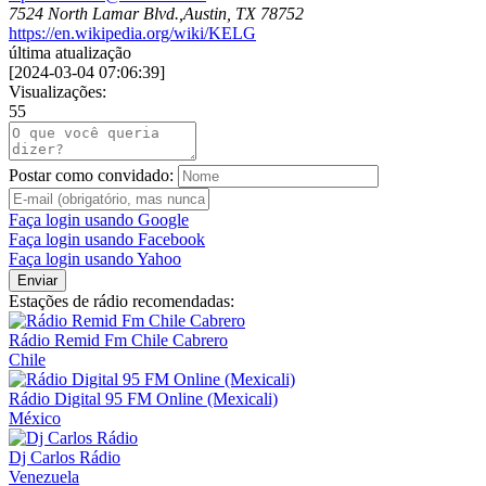
7524 North Lamar Blvd.,Austin, TX 78752
https://en.wikipedia.org/wiki/KELG
última atualização
[
2024-03-04 07:06:39
]
Visualizações:
55
Postar como convidado:
Faça login usando Google
Faça login usando Facebook
Faça login usando Yahoo
Enviar
Estações de rádio recomendadas:
Rádio Remid Fm Chile Cabrero
Chile
Rádio Digital 95 FM Online (Mexicali)
México
Dj Carlos Rádio
Venezuela