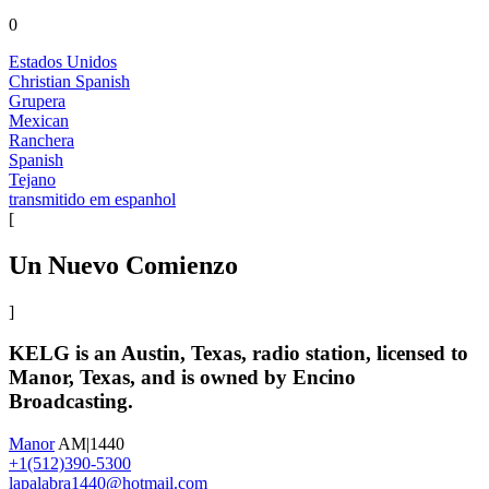
0
Estados Unidos
Christian Spanish
Grupera
Mexican
Ranchera
Spanish
Tejano
transmitido em espanhol
[
Un Nuevo Comienzo
]
KELG is an Austin, Texas, radio station, licensed to
Manor, Texas, and is owned by Encino
Broadcasting.
Manor
AM|1440
+1(512)390-5300
lapalabra1440@hotmail.com