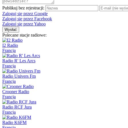
Publikuj bez rejestracji:
Zaloguj się przez Google
Zaloguj się przez Facebook
Zaloguj się przez Yahoo
Wysłać
Polecane stacje radiowe:
I2 Radio
Francja
Radio R' Les Arcs
Francja
Radio Univers Fm
Francja
Crooner Radio
Francja
Radio RCF Jura
Francja
Radio K6FM
Francja