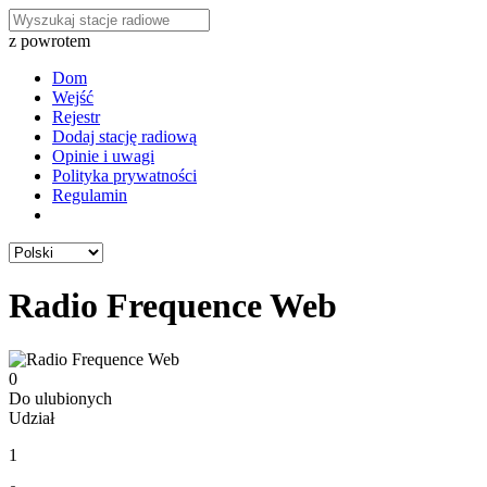
z powrotem
Dom
Wejść
Rejestr
Dodaj stację radiową
Opinie i uwagi
Polityka prywatności
Regulamin
Radio Frequence Web
0
Do ulubionych
Udział
1