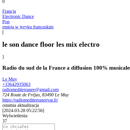
0
Francja
Electronic Dance
Pop
emisja w języku francuskim
[
le son dance floor les mix electro
]
Radio du sud de la France a diffusion 100% musicale
Le Muy
+33642935063
radiomediterranee@gmail.com
724 Route de Fréjus, 83490 Le Muy
https://radiomediterraneevar.fr/
ostatnia aktualizacja
[
2024-03-28 05:22:56
]
Wyświetlenia:
37