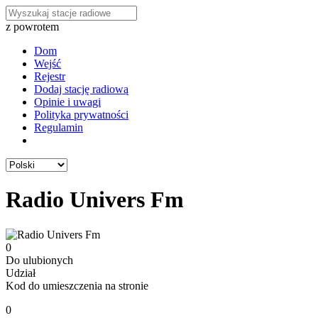
z powrotem
Dom
Wejść
Rejestr
Dodaj stację radiową
Opinie i uwagi
Polityka prywatności
Regulamin
Radio Univers Fm
0
Do ulubionych
Udział
Kod do umieszczenia na stronie
0