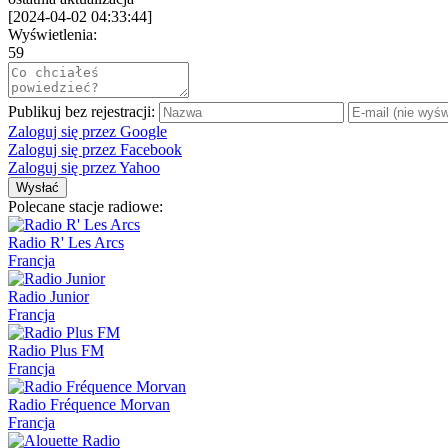
[
2024-04-02 04:33:44
]
Wyświetlenia:
59
Publikuj bez rejestracji:
Zaloguj się przez Google
Zaloguj się przez Facebook
Zaloguj się przez Yahoo
Wysłać
Polecane stacje radiowe:
Radio R' Les Arcs
Francja
Radio Junior
Francja
Radio Plus FM
Francja
Radio Fréquence Morvan
Francja