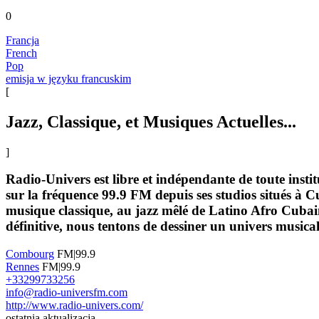
0
Francja
French
Pop
emisja w języku francuskim
[
Jazz, Classique, et Musiques Actuelles...
]
Radio-Univers est libre et indépendante de toute instit
sur la fréquence 99.9 FM depuis ses studios situés à C
musique classique, au jazz mêlé de Latino Afro Cubain
définitive, nous tentons de dessiner un univers musical,
Combourg
FM|99.9
Rennes
FM|99.9
+33299733256
info@radio-universfm.com
http://www.radio-univers.com/
ostatnia aktualizacja