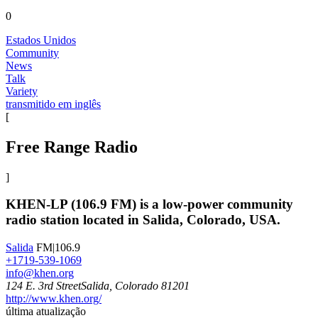
0
Estados Unidos
Community
News
Talk
Variety
transmitido em inglês
[
Free Range Radio
]
KHEN-LP (106.9 FM) is a low-power community
radio station located in Salida, Colorado, USA.
Salida
FM|106.9
+1719-539-1069
info@khen.org
124 E. 3rd StreetSalida, Colorado 81201
http://www.khen.org/
última atualização