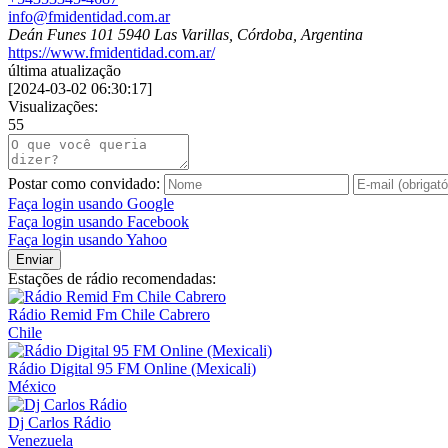
info@fmidentidad.com.ar
Deán Funes 101 5940 Las Varillas, Córdoba, Argentina
https://www.fmidentidad.com.ar/
última atualização
[
2024-03-02 06:30:17
]
Visualizações:
55
Postar como convidado:
Faça login usando Google
Faça login usando Facebook
Faça login usando Yahoo
Enviar
Estações de rádio recomendadas:
Rádio Remid Fm Chile Cabrero
Chile
Rádio Digital 95 FM Online (Mexicali)
México
Dj Carlos Rádio
Venezuela