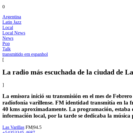
0
Argentina
Latin Jazz
Local
Local News
News
Pop
Talk
transmitido em espanhol
[
La radio más escuchada de la ciudad de Las
]
La emisora inició su transmisión en el mes de Febrero
radiofonía varillense. FM identidad transmitía en la 
40 kms aproximadamente. La programación, estaba di
información local, por la tarde se dedicaba la música 
Las Varillas
FM|94.5
+54353345-4687