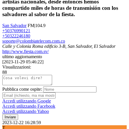
artistas nacionales, desde entonces hemos
compartido miles de horas de transmisión con los
salvadores al sabor de la fiesta.
San Salvador
FM|104.9
+50376990121
+50322246180
soporte@colombiatelecom.com.co
Calle y Colonia Roma edificio 3-B, San Salvador, El Salvador
http://www.fiesta.com.sv/
ultimo aggiornamento
[
2023-11-29 05:46:22
]
Visualizzazioni:
88
Pubblica come ospite:
Accedi utilizzando Google
Accedi utilizzando Facebook
Accedi utilizzando Yahoo
Inviare
2023-12-22 16:28:59
T