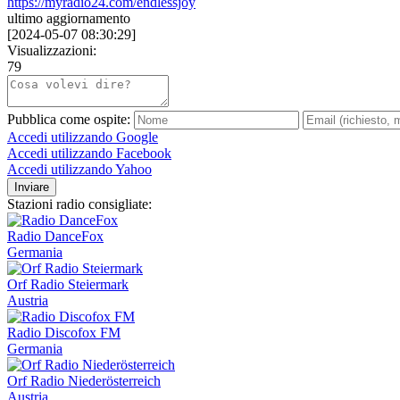
https://myradio24.com/endlessjoy
ultimo aggiornamento
[
2024-05-07 08:30:29
]
Visualizzazioni:
79
Pubblica come ospite:
Accedi utilizzando Google
Accedi utilizzando Facebook
Accedi utilizzando Yahoo
Inviare
Stazioni radio consigliate:
Radio DanceFox
Germania
Orf Radio Steiermark
Austria
Radio Discofox FM
Germania
Orf Radio Niederösterreich
Austria