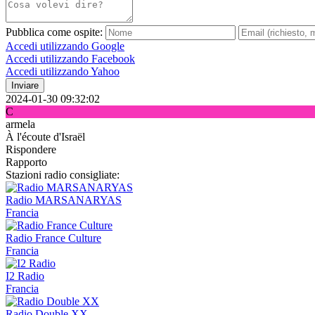
Pubblica come ospite:
Accedi utilizzando Google
Accedi utilizzando Facebook
Accedi utilizzando Yahoo
Inviare
2024-01-30 09:32:02
C
armela
À l'écoute d'Israël
Rispondere
Rapporto
Stazioni radio consigliate:
Radio MARSANARYAS
Francia
Radio France Culture
Francia
I2 Radio
Francia
Radio Double XX