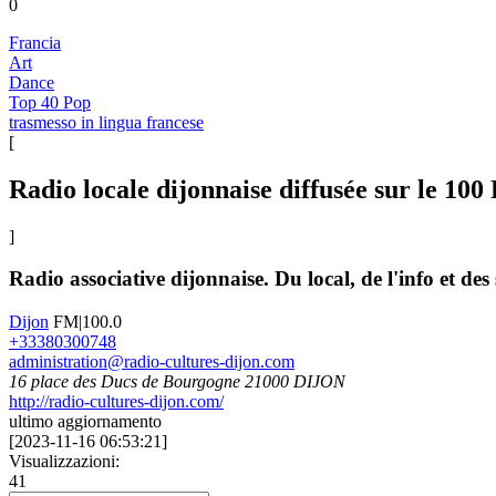
0
Francia
Art
Dance
Top 40 Pop
trasmesso in lingua francese
[
Radio locale dijonnaise diffusée sur le 10
]
Radio associative dijonnaise. Du local, de l'info et des
Dijon
FM|100.0
+33380300748
administration@radio-cultures-dijon.com
16 place des Ducs de Bourgogne 21000 DIJON
http://radio-cultures-dijon.com/
ultimo aggiornamento
[
2023-11-16 06:53:21
]
Visualizzazioni:
41