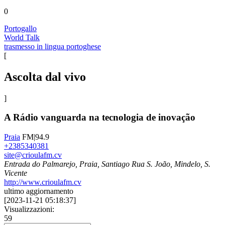
0
Portogallo
World Talk
trasmesso in lingua portoghese
[
Ascolta dal vivo
]
A Rádio vanguarda na tecnologia de inovação
Praia
FM|94.9
+2385340381
site@crioulafm.cv
Entrada do Palmarejo, Praia, Santiago Rua S. João, Mindelo, S.
Vicente
http://www.crioulafm.cv
ultimo aggiornamento
[
2023-11-21 05:18:37
]
Visualizzazioni:
59