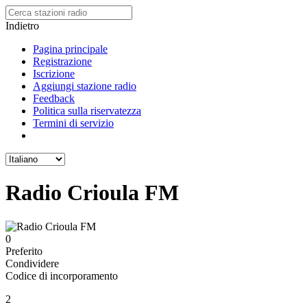
Indietro
Pagina principale
Registrazione
Iscrizione
Aggiungi stazione radio
Feedback
Politica sulla riservatezza
Termini di servizio
Radio Crioula FM
0
Preferito
Condividere
Codice di incorporamento
2