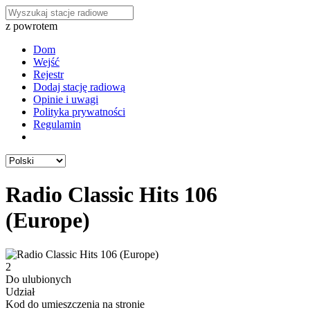
z powrotem
Dom
Wejść
Rejestr
Dodaj stację radiową
Opinie i uwagi
Polityka prywatności
Regulamin
Radio Classic Hits 106
(Europe)
2
Do ulubionych
Udział
Kod do umieszczenia na stronie