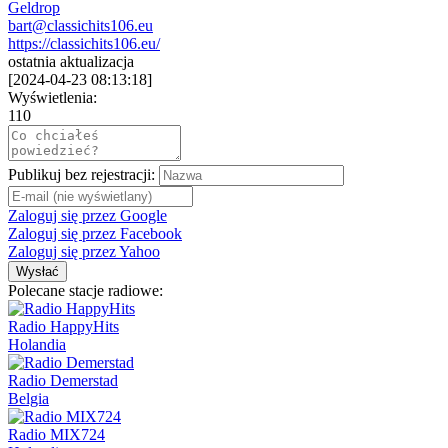
Geldrop
bart@classichits106.eu
https://classichits106.eu/
ostatnia aktualizacja
[
2024-04-23 08:13:18
]
Wyświetlenia:
110
Publikuj bez rejestracji:
Zaloguj się przez Google
Zaloguj się przez Facebook
Zaloguj się przez Yahoo
Wysłać
Polecane stacje radiowe:
Radio HappyHits
Holandia
Radio Demerstad
Belgia
Radio MIX724