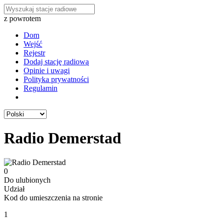
z powrotem
Dom
Wejść
Rejestr
Dodaj stację radiową
Opinie i uwagi
Polityka prywatności
Regulamin
Radio Demerstad
0
Do ulubionych
Udział
Kod do umieszczenia na stronie
1