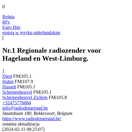
0
Belgia
80's
Euro Hits
emisja w języku niderlandzkim
[
Nr.1 Regionale radiozender voor
Hageland en West-Limburg.
]
Diest
FM|105.1
Halen
FM|107.9
Hasselt
FM|105.1
Scherpenheuvel
FM|105.1
Scherpenheuvel Zichem
FM|105.8
+32475776684
info@radiodemerstad.be
Staatsbaan 180, Bekkevoort, Belgium
https://www.radiodemerstad.be/
ostatnia aktualizacja
[
2024-02-11 08:25:07
]