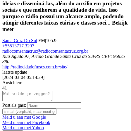
ideias e disseminá-las, além do auxilio em projetos
sociais e que melhorem a qualidade de vida. Isso
porque o rádio possui um alcance amplo, podendo
atingir diferentes faixas etárias e classes soci...
Bekijk
meer
Santa Cruz Do Sul
FM|105.9
+55513717.3297
radiocomsantacruz@radiocomsantacruz.org.br
Rua Agudo 97, Arroio Grande Santa Cruz do Sul/RS CEP: 96835-
390
http://radiocidadefmscs.com.br/site/
laatste update
[
2024-03-04 05:14:29
]
Ansichten:
41
Post als gast:
Meld u aan met Google
Meld u aan met Facebook
Meld u aan met Yahoo