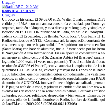
Uruguay
Radio RBC 1210 AM
Uruguay
Un poco de historia... El 09.03.60 el Dr. Walter Othaix inaugura D
cedido por I.M.A. con una antena construida e instalada por Domingo
orquesta, también a lámpara, y toca discos para long play, y simples, 
locución en ESTENTOR publicidad de Salto, del Sr. José Rosaspini. La
cadena con El Espectador, que llegaba “como local”. Con fecha 11.11.
Radioeléctricos de ANTEL. Comienza así, la superación constante de 
cosa, menos que no se hagan realidad.” Adquirimos un terreno en Ruta
(Santa Maria) con base de aluminio, fue la 1ª torre hecha por los herm
la Navegación Aérea Internacional. En esa época se comenzaron a hace
un terreno en pleno centro al Sr. Zacarías Arbiza (el Brasilero) para 
logrando 1.000 watts (4 veces mas potencia). Tras el cambio de fre
resolución 436/986 el Poder Ejecutivo autoriza la explotación de las f
queremos CELEBRAR. Si, celebrar y festejar los 63 años de la Radio
1.250 kilociclos, que nos permiten cubrir cómodamente una vasta zona
propios, en pleno centro, creado y diseñado especialmente para RAD
denominado AUDICOM, innovación tecnológica actualizada permanentem
la 1ª pagina web de la zona, y primera en emitir audio on line: www.r
eventos más destacados de la zona: desfiles patrios, Festivales artístic
culturales, políticos, religiosos; despedidas y bienvenidas. Ensayos, b
empresa, pilar de la familia, hombre de Radio, hombre de Fa
© LogFM.com, 2009-2025 (
2026-08-06
,
11:33:08)