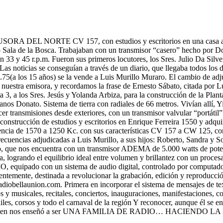
IFUSORA DEL NORTE CV 157, con estudios y escritorios en una casa alq
 Sala de la Bosca. Trabajaban con un transmisor “casero” hecho por D
en 33 y 45 r.p.m. Fueron sus primeros locutores, los Sres. Julio Da Silv
s noticias se conseguían a través de un diario, que llegaba todos los 
75(a los 15 años) se la vende a Luis Murillo Muraro. El cambio de adjud
nuestra emisora, y recordamos la frase de Ernesto Sábato, citada por L
 3, a los Sres. Jesús y Yolanda Arbiza, para la construcción de la Pla
anos Donato. Sistema de tierra con radiales de 66 metros. Vivían allí, Y
r transmisiones desde exteriores, con un transmisor valvular “portátil
la construcción de estudios y escritorios en Enrique Ferreira 1550 y adqu
cuencia de 1570 a 1250 Kc. con sus características CV 157 a CW 125, 
recuencias adjudicadas a Luis Murillo, a sus hijos: Roberto, Sandra y S
, que nos encuentra con un transmisor ADEMA de 5.000 watts de potenc
, logrando el equilibrio ideal entre volumen y brillantez con un proce
IO, equipado con un sistema de audio digital, controlado por computa
ente, destinada a revolucionar la grabación, edición y reproducción 
adiobellaunion.com. Primera en incorporar el sistema de mensajes de tex
os y musicales, recitales, conciertos, inauguraciones, manifestaciones, c
ailes, corsos y todo el carnaval de la región Y reconocer, aunque él se e
milia, quien nos enseñó a ser UNA FAMILIA DE RADIO… HACIENDO