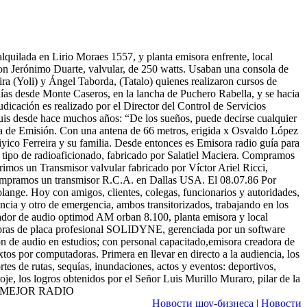
uilada en Lirio Moraes 1557, y planta emisora enfrente, local
on Jerónimo Duarte, valvular, de 250 watts. Usaban una consola de
eira (Yoli) y Ángel Taborda, (Tatalo) quienes realizaron cursos de
días desde Monte Caseros, en la lancha de Puchero Rabella, y se hacia
icación es realizado por el Director del Control de Servicios
uis desde hace muchos años: “De los sueños, puede decirse cualquier
nta de Emisión. Con una antena de 66 metros, erigida x Osvaldo López
iyico Ferreira y su familia. Desde entonces es Emisora radio guía para
” tipo de radioaficionado, fabricado por Salatiel Maciera. Compramos
irimos un Transmisor valvular fabricado por Víctor Ariel Ricci,
compramos un transmisor R.C.A. en Dallas USA. El 08.07.86 Por
olange. Hoy con amigos, clientes, colegas, funcionarios y autoridades,
ia y otro de emergencia, ambos transitorizados, trabajando en los
sador de audio optimod AM orban 8.100, planta emisora y local
doras de placa profesional SOLIDYNE, gerenciada por un software
de audio en estudios; con personal capacitado,emisora creadora de
tos por computadoras. Primera en llevar en directo a la audiencia, los
ortes de rutas, sequías, inundaciones, actos y eventos: deportivos,
noje, los logros obtenidos por el Señor Luis Murillo Muraro, pilar de la
 LA MEJOR RADIO
Новости шоу-бизнеса
|
Новости