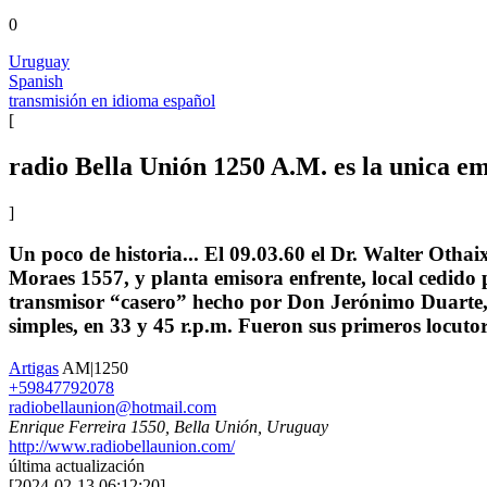
0
Uruguay
Spanish
transmisión en idioma español
[
radio Bella Unión 1250 A.M. es la unica em
]
Un poco de historia... El 09.03.60 el Dr. Walter Ot
Moraes 1557, y planta emisora enfrente, local cedid
transmisor “casero” hecho por Don Jerónimo Duarte, v
simples, en 33 y 45 r.p.m. Fueron sus primeros locutores
Artigas
AM|1250
+59847792078
radiobellaunion@hotmail.com
Enrique Ferreira 1550, Bella Unión, Uruguay
http://www.radiobellaunion.com/
última actualización
[
2024-02-13 06:12:20
]