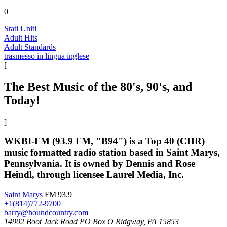
0
Stati Uniti
Adult Hits
Adult Standards
trasmesso in lingua inglese
[
The Best Music of the 80's, 90's, and
Today!
]
WKBI-FM (93.9 FM, "B94") is a Top 40 (CHR)
music formatted radio station based in Saint Marys,
Pennsylvania. It is owned by Dennis and Rose
Heindl, through licensee Laurel Media, Inc.
Saint Marys
FM|93.9
+1(814)772-9700
barry@houndcountry.com
14902 Boot Jack Road PO Box O Ridgway, PA 15853