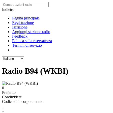
Indietro
Pagina principale
Registrazione
Iscrizione
Aggiungi stazione radio
Feedback
Politica sulla riservatezza
Termini di servizio
Radio B94 (WKBI)
0
Preferito
Condividere
Codice di incorporamento
1