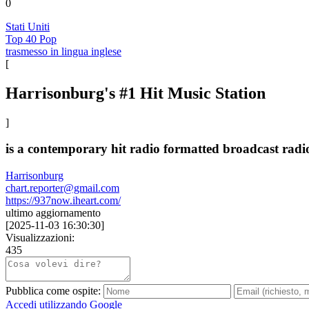
0
Stati Uniti
Top 40 Pop
trasmesso in lingua inglese
[
Harrisonburg's #1 Hit Music Station
]
is a contemporary hit radio formatted broadcast radi
Harrisonburg
chart.reporter@gmail.com
https://937now.iheart.com/
ultimo aggiornamento
[
2025-11-03 16:30:30
]
Visualizzazioni:
435
Pubblica come ospite:
Accedi utilizzando Google