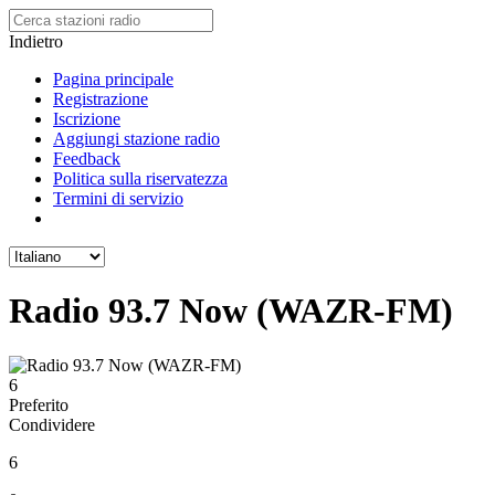
Indietro
Pagina principale
Registrazione
Iscrizione
Aggiungi stazione radio
Feedback
Politica sulla riservatezza
Termini di servizio
Radio 93.7 Now (WAZR-FM)
6
Preferito
Condividere
6