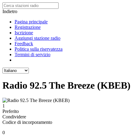
Indietro
Pagina principale
Registrazione
Iscrizione
Aggiungi stazione radio
Feedback
Politica sulla riservatezza
Termini di servizio
Radio 92.5 The Breeze (KBEB)
1
Preferito
Condividere
Codice di incorporamento
0