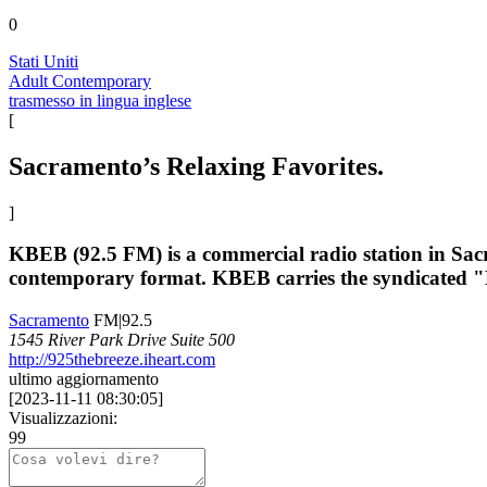
0
Stati Uniti
Adult Contemporary
trasmesso in lingua inglese
[
Sacramento’s Relaxing Favorites.
]
KBEB (92.5 FM) is a commercial radio station in Sacra
contemporary format. KBEB carries the syndicated "De
Sacramento
FM|92.5
1545 River Park Drive Suite 500
http://925thebreeze.iheart.com
ultimo aggiornamento
[
2023-11-11 08:30:05
]
Visualizzazioni:
99