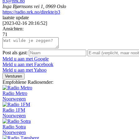
p3@nrk.no
Inga Bjørnsons vei 1, 0969 Oslo
https://radio.nrk.no/direkte/p3
laatste update
[
2023-02-16 20:16:52
]
Ansichten:
71
Post als gast:
Meld u aan met Google
Meld u aan met Facebook
Meld u aan met Yahoo
Versturen
Empfohlene Radiosender:
Radio Metro
Noorwegen
Radio 1FM
Noorwegen
Radio Sotra
Noorwegen