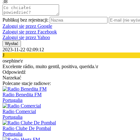
38
Publikuj bez rejestracji:
Zaloguj się przez Google
Zaloguj się przez Facebook
Zaloguj się przez Yahoo
Wysłać
2023-11-22 02:09:12
J
osephine\r
Excelente rádio, muito gentil, positiva, querida.\r
Odpowiedź
Narzekać
Polecane stacje radiowe:
Radio Benedita FM
Portugalia
Radio Comercial
Portugalia
Radio Clube De Pombal
Portugalia