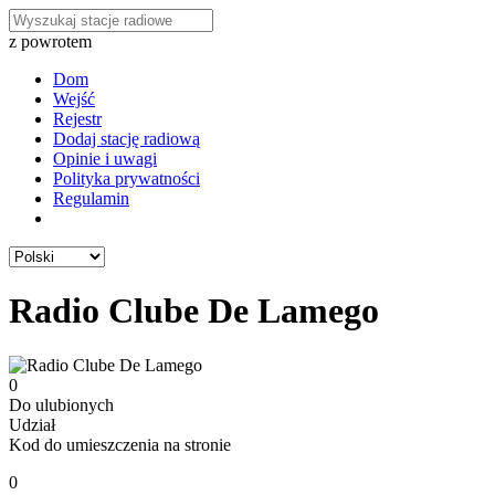
z powrotem
Dom
Wejść
Rejestr
Dodaj stację radiową
Opinie i uwagi
Polityka prywatności
Regulamin
Radio Clube De Lamego
0
Do ulubionych
Udział
Kod do umieszczenia na stronie
0