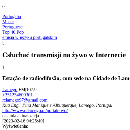
0
Portugalia
Music
Portuguese
Top 40 Pop
emisja w języku portugalskim
[
Сsłuchać transmisji na żywo w Internecie
]
Estação de radiodifusão, com sede na Cidade de Lam
Lamego
FM|107.9
+351254609301
rclamego97@gmail.com
Rua Eng.º Pina Manique e Albuquerque, Lamego, Portugal
http://www.rclamego.pt/portalnovo/
ostatnia aktualizacja
[
2023-02-16 04:25:40
]
Wyświetlenia: