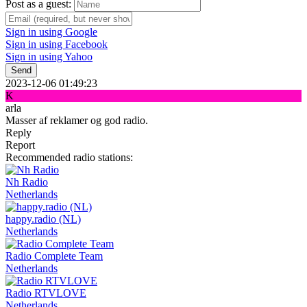
Post as a guest:
Sign in using Google
Sign in using Facebook
Sign in using Yahoo
Send
2023-12-06 01:49:23
K
arla
Masser af reklamer og god radio.
Reply
Report
Recommended radio stations:
Nh Radio
Netherlands
happy.radio (NL)
Netherlands
Radio Complete Team
Netherlands
Radio RTVLOVE
Netherlands