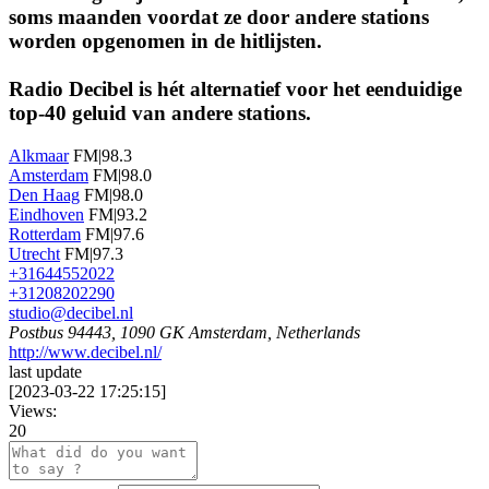
soms maanden voordat ze door andere stations
worden opgenomen in de hitlijsten.
Radio Decibel is hét alternatief voor het eenduidige
top-40 geluid van andere stations.
Alkmaar
FM|98.3
Amsterdam
FM|98.0
Den Haag
FM|98.0
Eindhoven
FM|93.2
Rotterdam
FM|97.6
Utrecht
FM|97.3
+31644552022
+31208202290
studio@decibel.nl
Postbus 94443, 1090 GK Amsterdam, Netherlands
http://www.decibel.nl/
last update
[
2023-03-22 17:25:15
]
Views:
20