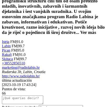
programsku strukturu čini tim od osam pretežito
mladih, inovativnih, zabavnih i šarmantnih
djelatnika i šest vanjskih suradnika. U svojim
osnovnim značajkama program Radio Labina je
zabavan, informativan i edukativan. Potiče
kreativnost, razne inicijative , razvoj novih ideja bilo
da je riječ o pojedincu ili široj društve...
Ver más
Istria
FM|91.0
Labin
FM|99.7
Pican
FM|95.0
Rakalj
FM|91.0
Skitaca
FM|99.7
+38552856510
marketing@radiolabin.hr
Rudarska 3b, Labin, Croatia
http://www.radiolabin.hr/
última actualización
[
2023-10-19 17:43:24
]
Puntos de vista:
66