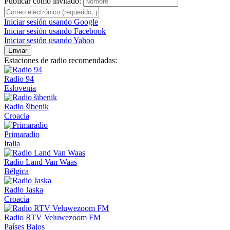
Publicar como invitado:
Iniciar sesión usando Google
Iniciar sesión usando Facebook
Iniciar sesión usando Yahoo
Enviar
Estaciones de radio recomendadas:
Radio 94
Eslovenia
Radio šibenik
Croacia
Primaradio
Italia
Radio Land Van Waas
Bélgica
Radio Jaska
Croacia
Radio RTV Veluwezoom FM
Países Bajos