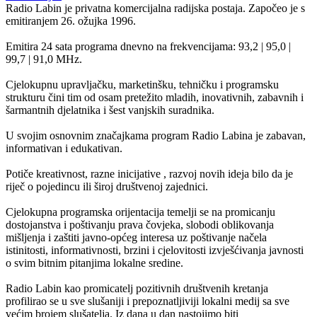
Radio Labin je privatna komercijalna radijska postaja. Započeo je s
emitiranjem 26. ožujka 1996.
Emitira 24 sata programa dnevno na frekvencijama: 93,2 | 95,0 |
99,7 | 91,0 MHz.
Cjelokupnu upravljačku, marketinšku, tehničku i programsku
strukturu čini tim od osam pretežito mladih, inovativnih, zabavnih i
šarmantnih djelatnika i šest vanjskih suradnika.
U svojim osnovnim značajkama program Radio Labina je zabavan,
informativan i edukativan.
Potiče kreativnost, razne inicijative , razvoj novih ideja bilo da je
riječ o pojedincu ili široj društvenoj zajednici.
Cjelokupna programska orijentacija temelji se na promicanju
dostojanstva i poštivanju prava čovjeka, slobodi oblikovanja
mišljenja i zaštiti javno-općeg interesa uz poštivanje načela
istinitosti, informativnosti, brzini i cjelovitosti izvješćivanja javnosti
o svim bitnim pitanjima lokalne sredine.
Radio Labin kao promicatelj pozitivnih društvenih kretanja
profilirao se u sve slušaniji i prepoznatljiviji lokalni medij sa sve
većim brojem slušatelja. Iz dana u dan nastojimo biti