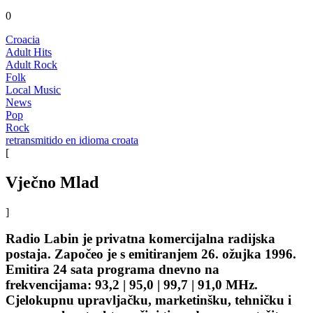
0
Croacia
Adult Hits
Adult Rock
Folk
Local Music
News
Pop
Rock
retransmitido en idioma croata
[
Vječno Mlad
]
Radio Labin je privatna komercijalna radijska
postaja. Započeo je s emitiranjem 26. ožujka 1996.
Emitira 24 sata programa dnevno na
frekvencijama: 93,2 | 95,0 | 99,7 | 91,0 MHz.
Cjelokupnu upravljačku, marketinšku, tehničku i