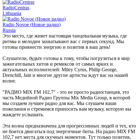
RadioCentras
Lithuania
Radio Novoe (Новое радио)
Russia
Это место, где живет настоящая танцевальная музыка, где
ритмы и мелодии захватывают вас с первых секунд. Мы
готовы привнести энергию и позитив в ваш день!
Слушатели, будьте готовы к тому, чтобы погрузиться в мир
зажигательных хитов и ремиксов от самых ярких и
актуальных исполнителей: Miley Cyrus, Philip George,
Drenchill, Jain и многие другие артисты ждут вас на нашей
волне.
"РАДИО MIX FM 102,7" - это не просто радиостанция, это
часть Медийной Радио Группы Mix Media Group, в которой
мы создаем лучшее радио для вас. Мы слушаем ваши
пожелания и стремимся приносить вам музыку, которую вы
жаждете услышать.
Эта волна предназначена для прогрессивных людей и тех, кто
не боится двигаться под энергичные биты. На радио MIX FM
102,7 нет места для скучных моментов. Тут только позитив,