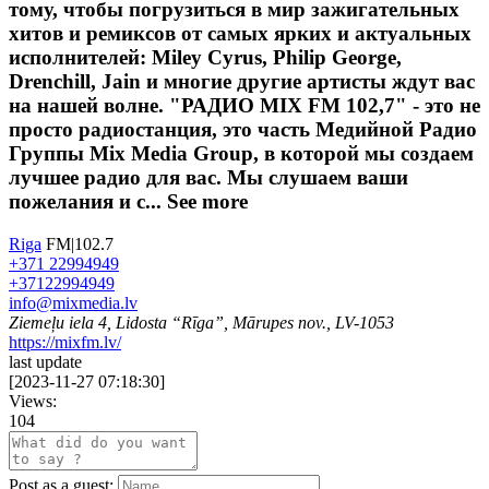
тому, чтобы погрузиться в мир зажигательных
хитов и ремиксов от самых ярких и актуальных
исполнителей: Miley Cyrus, Philip George,
Drenchill, Jain и многие другие артисты ждут вас
на нашей волне. "РАДИО MIX FM 102,7" - это не
просто радиостанция, это часть Медийной Радио
Группы Mix Media Group, в которой мы создаем
лучшее радио для вас. Мы слушаем ваши
пожелания и с...
See more
Riga
FM|102.7
+371 22994949
+37122994949
info@mixmedia.lv
Ziemeļu iela 4, Lidosta “Rīga”, Mārupes nov., LV-1053
https://mixfm.lv/
last update
[
2023-11-27 07:18:30
]
Views:
104
Post as a guest: