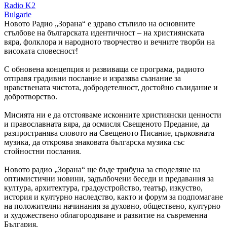
Radio K2
Bulgarie
Новото Радио „Зорана“ е здраво стъпило на основните
стълбове на българската идентичност – на християнската
вяра, фолклора и народното творчество и вечните творби на
високата словесност!
С обновена концепция и развиваща се програма, радиото
отправя градивни послание и изразява съзнание за
нравствената чистота, добродетелност, достойно съзидание и
добротворство.
Мисията ни е да отстояваме исконните християнски ценности
и православната вяра, да осмисля Свещеното Предание, да
разпространява словото на Свещеното Писание, църковната
музика, да откроява знаковата българска музика със
стойностни послания.
Новото радио „Зорана“ ще бъде трибуна за споделяне на
оптимистични новини, задълбочени беседи и предавания за
култура, архитектура, градоустройство, театър, изкуство,
история и културно наследство, както и форум за подпомагане
на положителни начинания за духовно, обществено, културно
и художествено облагородяване и развитие на съвременна
България.