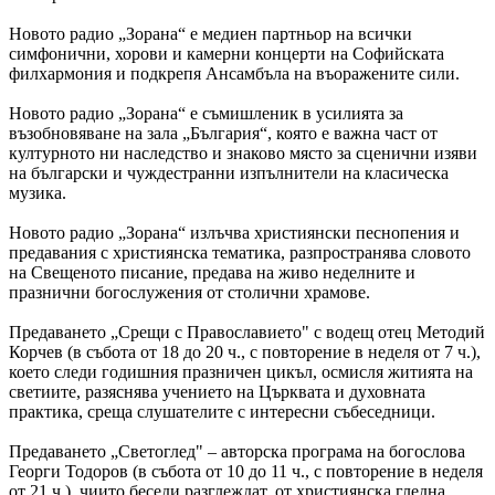
Новото радио „Зорана“ е медиен партньор на всички
симфонични, хорови и камерни концерти на Софийската
филхармония и подкрепя Ансамбъла на въоражените сили.
Новото радио „Зорана“ е съмишленик в усилията за
възобновяване на зала „България“, която е важна част от
културното ни наследство и знаково място за сценични изяви
на български и чуждестранни изпълнители на класическа
музика.
Новото радио „Зорана“ излъчва християнски песнопения и
предавания с християнска тематика, разпространява словото
на Свещеното писание, предава на живо неделните и
празнични богослужения от столични храмове.
Предаването „Срещи с Православието" с водещ отец Методий
Корчев (в събота от 18 до 20 ч., с повторение в неделя от 7 ч.),
което следи годишния празничен цикъл, осмисля житията на
светиите, разяснява учението на Църквата и духовната
практика, среща слушателите с интересни събеседници.
Предаването „Светоглед" – авторска програма на богослова
Георги Тодоров (в събота от 10 до 11 ч., с повторение в неделя
от 21 ч.), чиито беседи разглеждат, от християнска гледна