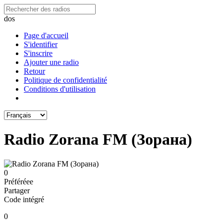
dos
Page d'accueil
S'identifier
S'inscrire
Ajouter une radio
Retour
Politique de confidentialité
Conditions d'utilisation
Radio Zorana FM (Зорана)
0
Préféréeе
Partager
Code intégré
0