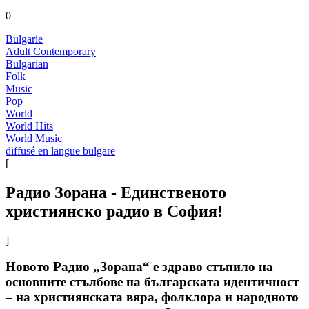
0
Bulgarie
Adult Contemporary
Bulgarian
Folk
Music
Pop
World
World Hits
World Music
diffusé en langue bulgare
[
Радио Зорана - Единственото
християнско радио в София!
]
Новото Радио „Зорана“ е здраво стъпило на
основните стълбове на българската идентичност
– на християнската вяра, фолклора и народното