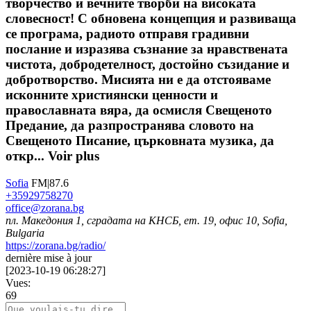
творчество и вечните творби на високата
словесност! С обновена концепция и развиваща
се програма, радиото отправя градивни
послание и изразява съзнание за нравствената
чистота, добродетелност, достойно съзидание и
добротворство. Мисията ни е да отстояваме
исконните християнски ценности и
православната вяра, да осмисля Свещеното
Предание, да разпространява словото на
Свещеното Писание, църковната музика, да
откр...
Voir plus
Sofia
FM|87.6
+35929758270
office@zorana.bg
пл. Македония 1, сградата на КНСБ, ет. 19, офис 10, Sofia,
Bulgaria
https://zorana.bg/radio/
dernière mise à jour
[
2023-10-19 06:28:27
]
Vues:
69