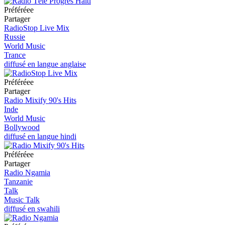
Préféréeе
Partager
RadioStop Live Mix
Russie
World Music
Trance
diffusé en langue anglaise
Préféréeе
Partager
Radio Mixify 90's Hits
Inde
World Music
Bollywood
diffusé en langue hindi
Préféréeе
Partager
Radio Ngamia
Tanzanie
Talk
Music Talk
diffusé en swahili