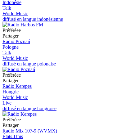
Indonésie
Talk
World Music
diffusé en langue indonésienne
Préféréeе
Partager
Radio Poznań
Pologne
Talk
World Music
diffusé en langue polonaise
Préféréeе
Partager
Radio Kerepes
Hongrie
World Music
Live
diffusé en langue hongroise
Préféréeе
Partager
Radio Mix 107-9 (WVMX)
États-Unis