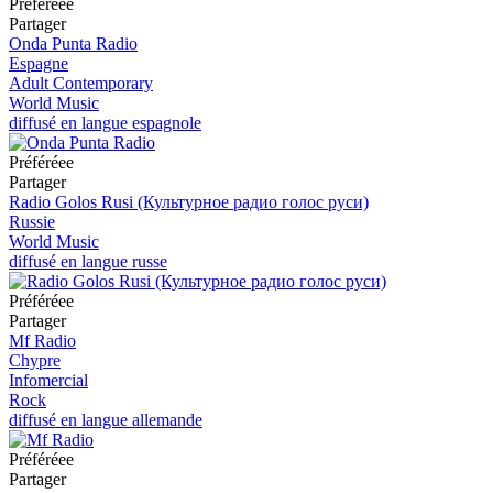
Préféréeе
Partager
Onda Punta Radio
Espagne
Adult Contemporary
World Music
diffusé en langue espagnole
Préféréeе
Partager
Radio Golos Rusi (Культурное радио голос руси)
Russie
World Music
diffusé en langue russe
Préféréeе
Partager
Mf Radio
Chypre
Infomercial
Rock
diffusé en langue allemande
Préféréeе
Partager