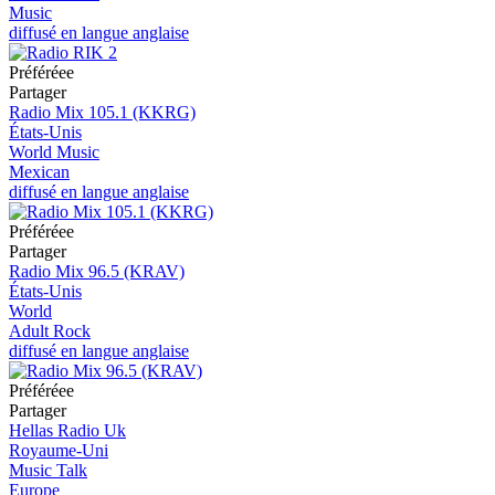
Music
diffusé en langue anglaise
Préféréeе
Partager
Radio Mix 105.1 (KKRG)
États-Unis
World Music
Mexican
diffusé en langue anglaise
Préféréeе
Partager
Radio Mix 96.5 (KRAV)
États-Unis
World
Adult Rock
diffusé en langue anglaise
Préféréeе
Partager
Hellas Radio Uk
Royaume-Uni
Music Talk
Europe