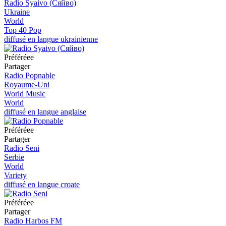
Radio Syaivo (Сяйво)
Ukraine
World
Top 40 Pop
diffusé en langue ukrainienne
Préféréeе
Partager
Radio Popnable
Royaume-Uni
World Music
World
diffusé en langue anglaise
Préféréeе
Partager
Radio Seni
Serbie
World
Variety
diffusé en langue croate
Préféréeе
Partager
Radio Harbos FM