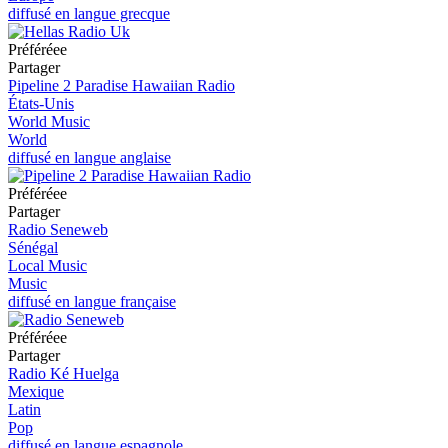
diffusé en langue grecque
Préféréeе
Partager
Pipeline 2 Paradise Hawaiian Radio
États-Unis
World Music
World
diffusé en langue anglaise
Préféréeе
Partager
Radio Seneweb
Sénégal
Local Music
Music
diffusé en langue française
Préféréeе
Partager
Radio Ké Huelga
Mexique
Latin
Pop
diffusé en langue espagnole