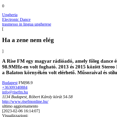
0
Ungheria
Electronic Dance
trasmesso in lingua ungherese
[
Ha a zene nem elég
]
A Rise FM egy magyar rádióadó, amely főleg dance é
98.9MHz-en volt fogható. 2013 és 2015 között Stereo
a Balaton környékén volt elérhető. Műsoraival és stílu
Budapest
FM|98.9
+36309340884
info@risefm.hu
1134 Budapest, Róbert Károly körút 54-58
http://www.risefmonline.hu/
ultimo aggiornamento
[
2023-02-06 16:14:07
]
Visualizzazioni: