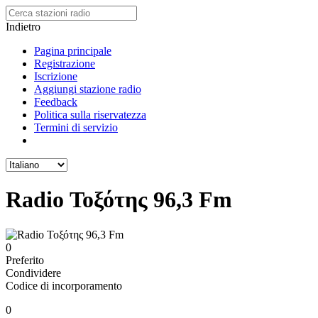
Indietro
Pagina principale
Registrazione
Iscrizione
Aggiungi stazione radio
Feedback
Politica sulla riservatezza
Termini di servizio
Radio Τοξότης 96,3 Fm
0
Preferito
Condividere
Codice di incorporamento
0