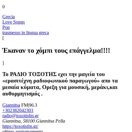
0
Grecia
Love Songs
Pop
trasmesso in lingua greca
[
Έκαναν το χόμπι τους επάγγελμα!!!!
]
Το ΡΑΔΙΟ ΤΟΞΟΤΗΣ εχει την μαγεία του
«ερασιτέχνη ραδιοφωνικού παραγωγού» απο τα
μεσαία κύματα, Ορεξη για μουσική, μεράκι,και
αυθορμητισμός .
Giannitsa
FM|96.3
+302382042303
radio@toxotisfm.gr
Giannitsa, 58100 Giannitsa Pella
https://toxotisfm.gr/
ultimo aggiornamento