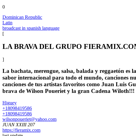
0
Dominican Republic
Latin
broadcast in spanish language
[
LA BRAVA DEL GRUPO FIERAMIX.C
]
La bachata, merengue, salsa, balada y reggaetón es la 
sabor internacional para todo el mundo, canciones n
canciones de tus artistas favoritos como Juan Luis 
brava de Wilson Poueriet y la gran Cadena Wilot
Higuey
+18098419586
+18098419586
wilsonpoueriet@yahoo.com
JUAN XXIII 207
https://fieramix.com
last update