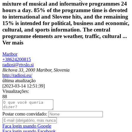
mixture of musical and informative programmes 24
hours a day. 85% of the programme time is devoted
to international and Slovene hits, and the remaining
15% is intended for political, business and economic,
cultural, and sports information. The central
programme elements are weather, traffic, cultural ...
Ver mais
Maribor
+38624200815
radiosi@rtvslo.si
Ilichova 33, 2000 Maribor, Slovenia
http://radiosi.eu/
última atualização
[
2023-03-14 12:51:39
]
Visualizações:
88
Postar como convidado:
Faça login usando Google
Faça login usando Facebook