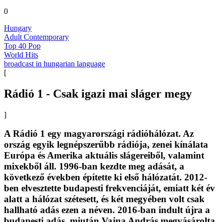
0
Hungary
Adult Contemporary
Top 40 Pop
World Hits
broadcast in hungarian language
[
Rádió 1 - Csak igazi mai sláger megy
]
A Rádió 1 egy magyarországi rádióhálózat. Az
ország egyik legnépszerűbb rádiója, zenei kínálata
Európa és Amerika aktuális slágereiből, valamint
mixekből áll. 1996-ban kezdte meg adását, a
következő években építette ki első hálózatát. 2012-
ben elvesztette budapesti frekvenciáját, emiatt két év
alatt a hálózat szétesett, és két megyében volt csak
hallható adás ezen a néven. 2016-ban indult újra a
budapesti adás, miután Vajna András megvásárolta