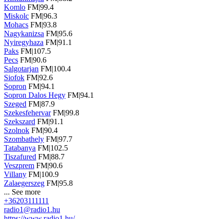
Komlo
FM|99.4
Miskolc
FM|96.3
Mohacs
FM|93.8
Nagykanizsa
FM|95.6
Nyiregyhaza
FM|91.1
Paks
FM|107.5
Pecs
FM|90.6
Salgotarjan
FM|100.4
Siofok
FM|92.6
Sopron
FM|94.1
Sopron Dalos Hegy
FM|94.1
Szeged
FM|87.9
Szekesfehervar
FM|99.8
Szekszard
FM|91.1
Szolnok
FM|90.4
Szombathely
FM|97.7
Tatabanya
FM|102.5
Tiszafured
FM|88.7
Veszprem
FM|90.6
Villany
FM|100.9
Zalaegerszeg
FM|95.8
...
See more
+36203111111
radio1@radio1.hu
https://www.radio1.hu/