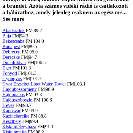
a brandet. Azóta számos vidéki rádió is csatlakozott
a hálózathoz, amely jelenleg csaknem az egész ors...
See more
Abadszalok
FM|89.2
Baja
FM|94.3
Bekescsaba
FM|104.0
Budapest
FM|89.5
Debrecen
FM|95.0
Derecske
FM|94.7
Dunafoldvar
FM|106.5
Eger
FM|101.3
Fonyod
FM|101.3
Gyongyos
FM|101.7
Gyor Erzsebet Liget Water Tower
FM|103.1
Hajduboszormeny
FM|98.9
Hajdunanas
FM|93.3
Hajduszoboszlo
FM|100.6
Heves
FM|93.7
Kaposvar
FM|99.9
Kazincbarcika
FM|88.8
Keszthely
FM|99.4
Kiskunfelegyhaza
FM|91.1
Kiskunmajsa
FM|88.2