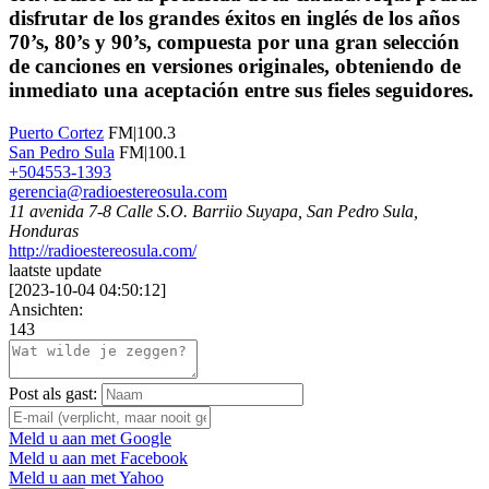
disfrutar de los grandes éxitos en inglés de los años
70’s, 80’s y 90’s, compuesta por una gran selección
de canciones en versiones originales, obteniendo de
inmediato una aceptación entre sus fieles seguidores.
Puerto Cortez
FM|100.3
San Pedro Sula
FM|100.1
+504553-1393
gerencia@radioestereosula.com
11 avenida 7-8 Calle S.O. Barriio Suyapa, San Pedro Sula,
Honduras
http://radioestereosula.com/
laatste update
[
2023-10-04 04:50:12
]
Ansichten:
143
Post als gast:
Meld u aan met Google
Meld u aan met Facebook
Meld u aan met Yahoo