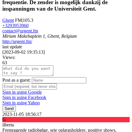
frequentie. De zender is mogelijk dankzij de
inspanningen van de Universiteit Gent.
Ghent
FM|105.3
+3293953960
contact@urgent.fm
Miriam Makebaplein 1, Ghent, Belgium
http://urgent.fm/
last update
[
2023-09-02 19:35:13
]
Views:
63
Post as a guest:
Sign in using Google
Sign in using Facebook
Sign in using Yahoo
Send
2023-11-05 18:56:17
G
ilberta
Fremragende radiobølge, seje oplægsholdere, positive shows,