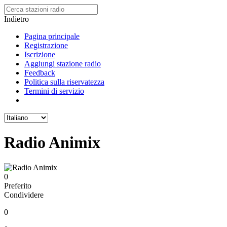
Indietro
Pagina principale
Registrazione
Iscrizione
Aggiungi stazione radio
Feedback
Politica sulla riservatezza
Termini di servizio
Radio Animix
0
Preferito
Condividere
0