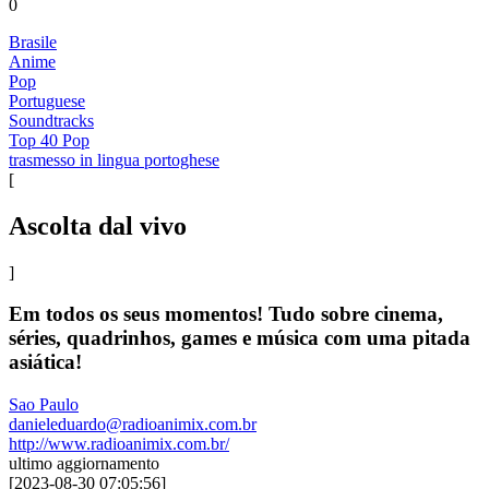
0
Brasile
Anime
Pop
Portuguese
Soundtracks
Top 40 Pop
trasmesso in lingua portoghese
[
Ascolta dal vivo
]
Em todos os seus momentos! Tudo sobre cinema,
séries, quadrinhos, games e música com uma pitada
asiática!
Sao Paulo
danieleduardo@radioanimix.com.br
http://www.radioanimix.com.br/
ultimo aggiornamento
[
2023-08-30 07:05:56
]