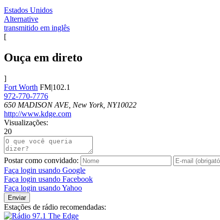
Estados Unidos
Alternative
transmitido em inglês
[
Ouça em direto
]
Fort Worth
FM|102.1
972-770-7776
650 MADISON AVE, New York, NY10022
http://www.kdge.com
Visualizações:
20
Postar como convidado:
Faça login usando Google
Faça login usando Facebook
Faça login usando Yahoo
Enviar
Estações de rádio recomendadas: