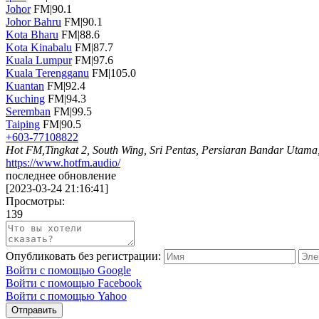
Johor
FM|90.1
Johor Bahru
FM|90.1
Kota Bharu
FM|88.6
Kota Kinabalu
FM|87.7
Kuala Lumpur
FM|97.6
Kuala Terengganu
FM|105.0
Kuantan
FM|92.4
Kuching
FM|94.3
Seremban
FM|99.5
Taiping
FM|90.5
+603-77108822
Hot FM,Tingkat 2, South Wing, Sri Pentas, Persiaran Bandar Utama,
https://www.hotfm.audio/
последнее обновление
[
2023-03-24 21:16:41
]
Просмотры:
139
Опубликовать без регистрации:
Войти с помощью Google
Войти с помощью Facebook
Войти с помощью Yahoo
Отправить