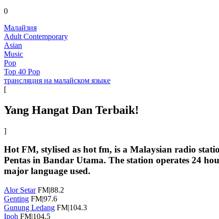
0
Малайзия
Adult Contemporary
Asian
Music
Pop
Top 40 Pop
трансляция на малайском языке
[
Yang Hangat Dan Terbaik!
]
Hot FM, stylised as hot fm, is a Malaysian radio st
Pentas in Bandar Utama. The station operates 24 hour
major language used.
Alor Setar
FM|88.2
Genting
FM|97.6
Gunung Ledang
FM|104.3
Ipoh
FM|104.5