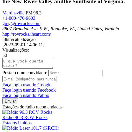
the New River Valley andthe Southside of Virginia.
Martinsville
FM|96.3
+1-800-476-9603
greg@rovrocks.com
3807 Brandon Ave. S.W., Roanoke, VA, United States, Virginia
http://rovrocks.iheart.com/
última atualização
[
2023-09-01 14:06:11
]
Visualizações:
50
Postar como convidado:
Faça login usando Google
Faça login usando Facebook
Faça login usando Yahoo
Enviar
Estações de rádio recomendadas:
Rádio 96.3 ROV Rocks
Estados Unidos