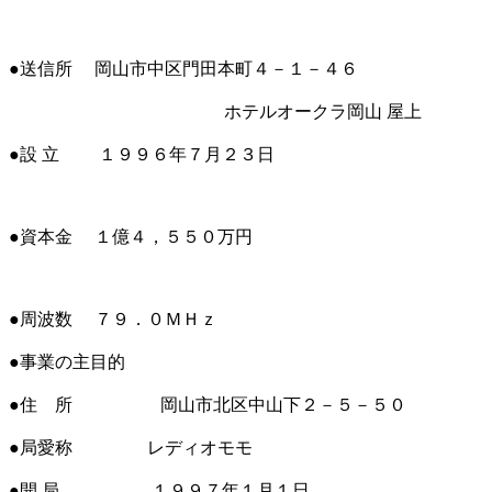
●送信所 岡山市中区門田本町４－１－４６
ホテルオークラ岡山 屋上
●設 立 １９９６年７月２３日
●資本金 １億４，５５０万円
●周波数 ７９．０ＭＨｚ
●事業の主目的
●住 所 岡山市北区中山下２－５－５０
●局愛称 レディオモモ
●開 局 １９９７年１月１日