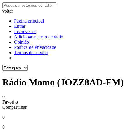
voltar
Página principal
Entrar
Inscrever-se
Adicionar estação de rádio
Opinião
Política de Privacidade
Termos de serviço
Rádio Momo (JOZZ8AD-FM)
0
Favorito
Compartilhar
0
0