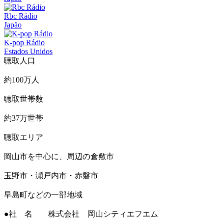
Rbc Rádio
Japão
K-pop Rádio
Estados Unidos
聴取人口
約100万人
聴取世帯数
約37万世帯
聴取エリア
岡山市を中心に、周辺の倉敷市
玉野市・瀬戸内市・赤磐市
早島町などの一部地域
●社 名 株式会社 岡山シティエフエム