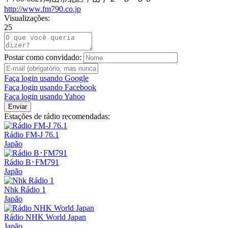
http://www.fm790.co.jp
Visualizações:
25
Postar como convidado:
Faça login usando Google
Faça login usando Facebook
Faça login usando Yahoo
Enviar
Estações de rádio recomendadas:
Rádio FM-J 76.1
Japão
Rádio B･FM791
Japão
Nhk Rádio 1
Japão
Rádio NHK World Japan
Japão