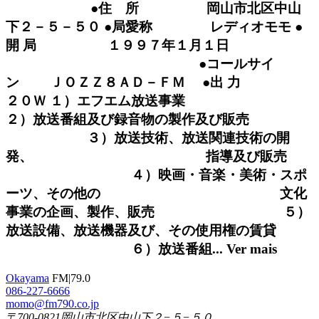
●住 所 岡山市北区中山
下２－５－５０ ●局愛称 レディオモモ ●
開 局 １９９７年１月１日
●コールサイ
ン ＪＯＺＺ８ＡＤ－ＦＭ ●出 力
２０Ｗ １）エフエム放送事業
２）放送番組及び録音物の製作及び販売
３）放送技術、放送関連技術の開
発、 指導及び販売
４）映画・音楽・美術・スポ
ーツ、その他の 文化
事業の企画、製作、販売 ５）
放送設備、放送機器及び、その使用権の賃貸
６）放送番組...
Ver mais
Okayama
FM|79.0
086-227-6666
momo@fm790.co.jp
〒700-0821岡山市北区中山下２−５−５０