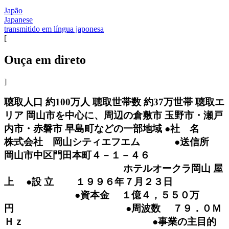
Japão
Japanese
transmitido em língua japonesa
[
Ouça em direto
]
聴取人口 約100万人 聴取世帯数 約37万世帯 聴取エ
リア 岡山市を中心に、周辺の倉敷市 玉野市・瀬戸
内市・赤磐市 早島町などの一部地域 ●社 名
株式会社 岡山シティエフエム ●送信所
岡山市中区門田本町４－１－４６
ホテルオークラ岡山 屋
上 ●設 立 １９９６年７月２３日
●資本金 １億４，５５０万
円 ●周波数 ７９．０Ｍ
Ｈｚ ●事業の主目的