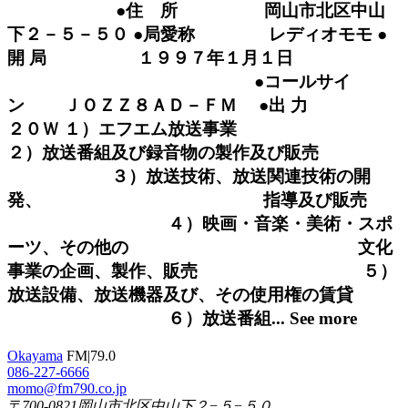
●住 所 岡山市北区中山
下２－５－５０ ●局愛称 レディオモモ ●
開 局 １９９７年１月１日
●コールサイ
ン ＪＯＺＺ８ＡＤ－ＦＭ ●出 力
２０Ｗ １）エフエム放送事業
２）放送番組及び録音物の製作及び販売
３）放送技術、放送関連技術の開
発、 指導及び販売
４）映画・音楽・美術・スポ
ーツ、その他の 文化
事業の企画、製作、販売 ５）
放送設備、放送機器及び、その使用権の賃貸
６）放送番組...
See more
Okayama
FM|79.0
086-227-6666
momo@fm790.co.jp
〒700-0821岡山市北区中山下２−５−５０