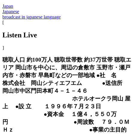
Japan
Japanese
broadcast in japanese language
[
Listen Live
]
聴取人口 約100万人 聴取世帯数 約37万世帯 聴取エ
リア 岡山市を中心に、周辺の倉敷市 玉野市・瀬戸
内市・赤磐市 早島町などの一部地域 ●社 名
株式会社 岡山シティエフエム ●送信所
岡山市中区門田本町４－１－４６
ホテルオークラ岡山 屋
上 ●設 立 １９９６年７月２３日
●資本金 １億４，５５０万
円 ●周波数 ７９．０Ｍ
Ｈｚ ●事業の主目的