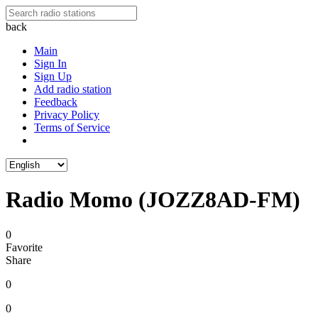
back
Main
Sign In
Sign Up
Add radio station
Feedback
Privacy Policy
Terms of Service
Radio Momo (JOZZ8AD-FM)
0
Favorite
Share
0
0