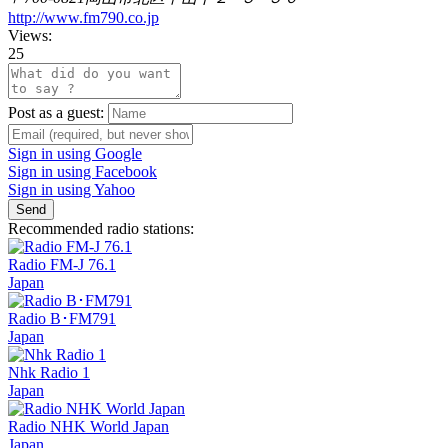
http://www.fm790.co.jp
Views:
25
Post as a guest:
Sign in using Google
Sign in using Facebook
Sign in using Yahoo
Send
Recommended radio stations:
Radio FM-J 76.1
Japan
Radio B･FM791
Japan
Nhk Radio 1
Japan
Radio NHK World Japan
Japan