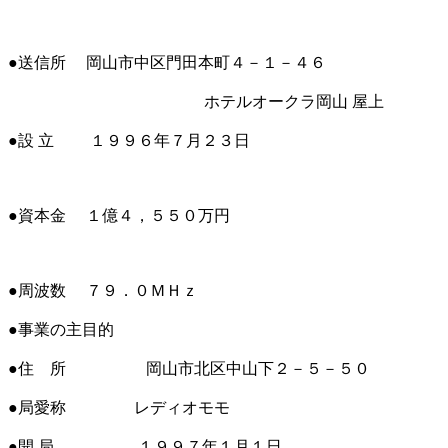
●送信所 岡山市中区門田本町４－１－４６
ホテルオークラ岡山 屋上
●設 立 １９９６年７月２３日
●資本金 １億４，５５０万円
●周波数 ７９．０ＭＨｚ
●事業の主目的
●住 所 岡山市北区中山下２－５－５０
●局愛称 レディオモモ
●開 局 １９９７年１月１日